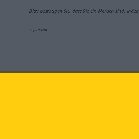
Bitte bestätigen Sie, dass Sie ein Mensch sind, inde
*Pflichtfeld
Besuchen Sie uns auf:
faceb
Langenscheidt