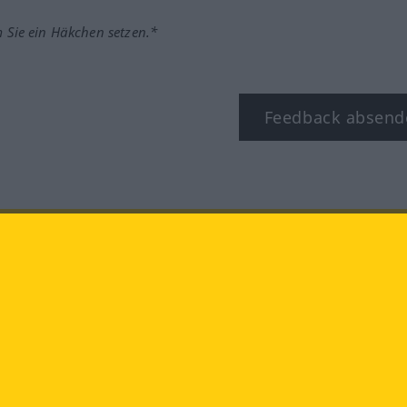
m Sie ein Häkchen setzen.*
Feedback absend
ook
YouTube
Instagram