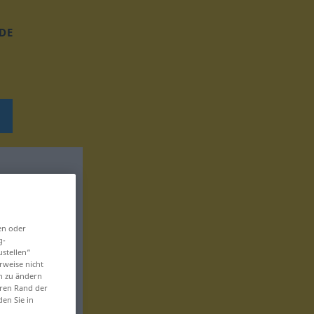
DE
en oder
g-
ustellen“
rweise nicht
en zu ändern
eren Rand der
den Sie in