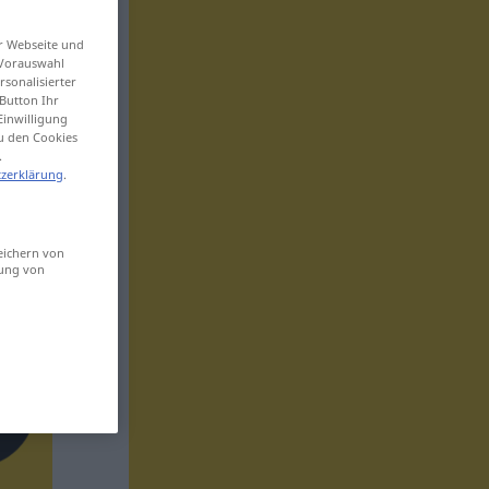
er Webseite und
 Vorauswahl
sonalisierter
Button Ihr
Einwilligung
zu den Cookies
.
zerklärung
.
eichern von
sung von