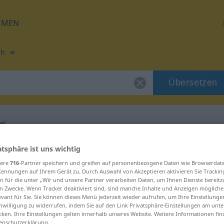
HMEN
ch
Übersetzen
el
ung für "cestovatel"
atsphäre ist uns wichtig
sere
716
-Partner speichern und greifen auf personenbezogene Daten wie Browserdat
Kennungen auf Ihrem Gerät zu. Durch Auswahl von Akzeptieren aktivieren Sie Trackin
ung
n für die unter „Wir und unsere Partner verarbeiten Daten, um Ihnen Dienste bereitz
n Zwecke. Wenn Tracker deaktiviert sind, sind manche Inhalte und Anzeigen mögliche
evant für Sie. Sie können dieses Menü jederzeit wieder aufrufen, um Ihre Einstellung
inwilligung zu widerrufen, indem Sie auf den Link Privatsphäre-Einstellungen am unt
cken. Ihre Einstellungen gelten innerhalb unseres Website. Weitere Informationen fin
enschutzerklärung.