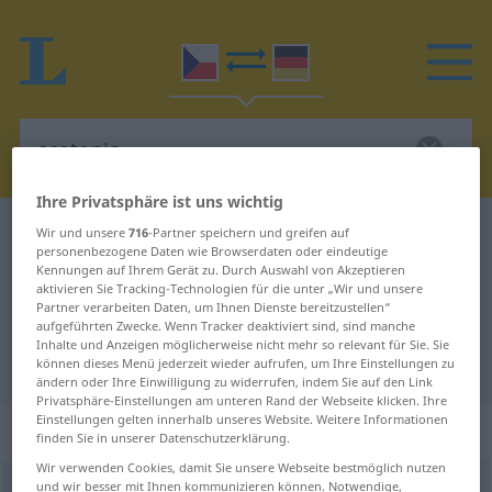
Ihre Privatsphäre ist uns wichtig
Tschechisch-Deutsch Wörterbuch
cestopis
Wir und unsere
716
-Partner speichern und greifen auf
personenbezogene Daten wie Browserdaten oder eindeutige
Tschechisch-Deutsch Übersetzung
Kennungen auf Ihrem Gerät zu. Durch Auswahl von Akzeptieren
aktivieren Sie Tracking-Technologien für die unter „Wir und unsere
für "cestopis"
Partner verarbeiten Daten, um Ihnen Dienste bereitzustellen“
aufgeführten Zwecke. Wenn Tracker deaktiviert sind, sind manche
Inhalte und Anzeigen möglicherweise nicht mehr so relevant für Sie. Sie
"cestopis" Deutsch Übersetzung
können dieses Menü jederzeit wieder aufrufen, um Ihre Einstellungen zu
ändern oder Ihre Einwilligung zu widerrufen, indem Sie auf den Link
Privatsphäre-Einstellungen am unteren Rand der Webseite klicken. Ihre
Einstellungen gelten innerhalb unseres Website. Weitere Informationen
„cestopis“
: maskulin
finden Sie in unserer Datenschutzerklärung.
Wir verwenden Cookies, damit Sie unsere Webseite bestmöglich nutzen
und wir besser mit Ihnen kommunizieren können. Notwendige,
cestopis
m
<
6. -u/-e
>