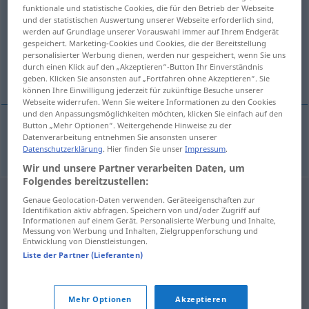
funktionale und statistische Cookies, die für den Betrieb der Webseite
und der statistischen Auswertung unserer Webseite erforderlich sind,
Übersicht aller Übersetzungen
werden auf Grundlage unserer Vorauswahl immer auf Ihrem Endgerät
(Für mehr Details die Übersetzung anklicken/antippen)
gespeichert. Marketing-Cookies und Cookies, die der Bereitstellung
personalisierter Werbung dienen, werden nur gespeichert, wenn Sie uns
durch einen Klick auf den „Akzeptieren“-Button Ihr Einverständnis
Reisebeschreibung
geben. Klicken Sie ansonsten auf „Fortfahren ohne Akzeptieren“. Sie
können Ihre Einwilligung jederzeit für zukünftige Besuche unserer
Webseite widerrufen. Wenn Sie weitere Informationen zu den Cookies
und den Anpassungsmöglichkeiten möchten, klicken Sie einfach auf den
Button „Mehr Optionen“. Weitergehende Hinweise zu der
Datenverarbeitung entnehmen Sie ansonsten unserer
Reisebeschreibung
f
cestopis
Datenschutzerklärung
. Hier finden Sie unser
Impressum
.
Wir und unsere Partner verarbeiten Daten, um
Folgendes bereitzustellen:
Genaue Geolocation-Daten verwenden. Geräteeigenschaften zur
Identifikation aktiv abfragen. Speichern von und/oder Zugriff auf
Informationen auf einem Gerät. Personalisierte Werbung und Inhalte,
Messung von Werbung und Inhalten, Zielgruppenforschung und
Entwicklung von Dienstleistungen.
Liste der Partner (Lieferanten)
Mehr Optionen
Akzeptieren