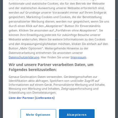
funktionale und statistische Cookies, die für den Betrieb der Webseite
und der statistischen Auswertung unserer Webseite erforderlich sind,
Übersicht aller Übersetzungen
werden auf Grundlage unserer Vorauswahl immer auf Ihrem Endgerät
(Für mehr Details die Übersetzung anklicken/antippen)
gespeichert. Marketing-Cookies und Cookies, die der Bereitstellung
personalisierter Werbung dienen, werden nur gespeichert, wenn Sie uns
durch einen Klick auf den „Akzeptieren“-Button Ihr Einverständnis
Zeremonie
geben. Klicken Sie ansonsten auf „Fortfahren ohne Akzeptieren“. Sie
können Ihre Einwilligung jederzeit für zukünftige Besuche unserer
Webseite widerrufen. Wenn Sie weitere Informationen zu den Cookies
und den Anpassungsmöglichkeiten möchten, klicken Sie einfach auf den
Button „Mehr Optionen“. Weitergehende Hinweise zu der
Datenverarbeitung entnehmen Sie ansonsten unserer
Zeremonie
f
ceremonie
Datenschutzerklärung
. Hier finden Sie unser
Impressum
.
Wir und unsere Partner verarbeiten Daten, um
Folgendes bereitzustellen:
Genaue Geolocation-Daten verwenden. Geräteeigenschaften zur
Identifikation aktiv abfragen. Speichern von und/oder Zugriff auf
Informationen auf einem Gerät. Personalisierte Werbung und Inhalte,
Messung von Werbung und Inhalten, Zielgruppenforschung und
Entwicklung von Dienstleistungen.
Liste der Partner (Lieferanten)
Mehr Optionen
Akzeptieren