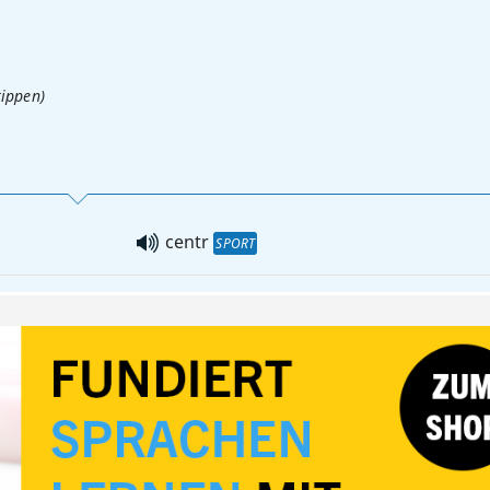
tippen)
centr
SPORT