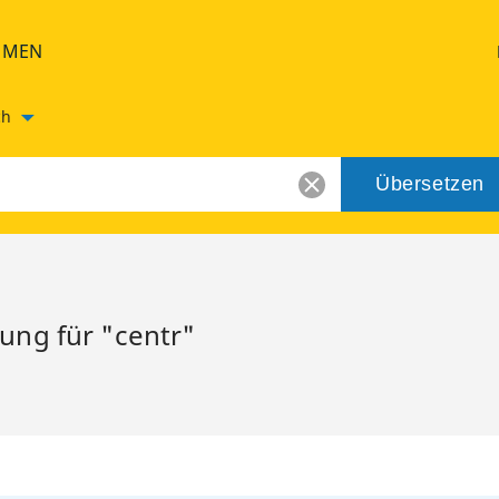
HMEN
ch
Übersetzen
ung für "centr"