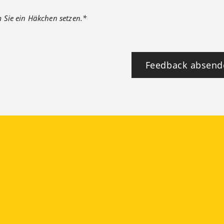
m Sie ein Häkchen setzen.*
Feedback absend
ook
YouTube
Instagram