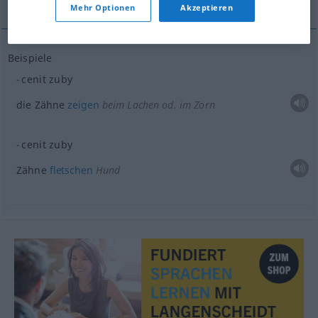
Mehr Optionen
Akzeptieren
Beispiele
cenit zuby
die Zähne
zeigen
beim Lachen od. im Zorn
cenit zuby
Zähne
fletschen
Hund