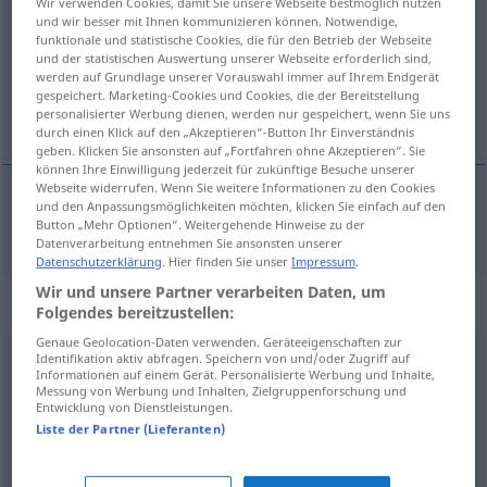
Wir verwenden Cookies, damit Sie unsere Webseite bestmöglich nutzen
und wir besser mit Ihnen kommunizieren können. Notwendige,
Übersicht aller Übersetzungen
funktionale und statistische Cookies, die für den Betrieb der Webseite
und der statistischen Auswertung unserer Webseite erforderlich sind,
(Für mehr Details die Übersetzung anklicken/antippen)
werden auf Grundlage unserer Vorauswahl immer auf Ihrem Endgerät
gespeichert. Marketing-Cookies und Cookies, die der Bereitstellung
wertschätzen
personalisierter Werbung dienen, werden nur gespeichert, wenn Sie uns
durch einen Klick auf den „Akzeptieren“-Button Ihr Einverständnis
geben. Klicken Sie ansonsten auf „Fortfahren ohne Akzeptieren“. Sie
können Ihre Einwilligung jederzeit für zukünftige Besuche unserer
Webseite widerrufen. Wenn Sie weitere Informationen zu den Cookies
und den Anpassungsmöglichkeiten möchten, klicken Sie einfach auf den
(wert)schätzen
cenit
Button „Mehr Optionen“. Weitergehende Hinweise zu der
Datenverarbeitung entnehmen Sie ansonsten unserer
Datenschutzerklärung
. Hier finden Sie unser
Impressum
.
Wir und unsere Partner verarbeiten Daten, um
„cenit“
Folgendes bereitzustellen:
Genaue Geolocation-Daten verwenden. Geräteeigenschaften zur
Identifikation aktiv abfragen. Speichern von und/oder Zugriff auf
cenit
(
vy-
) (
za- (se)
<
ceň!
>)
Informationen auf einem Gerät. Personalisierte Werbung und Inhalte,
Messung von Werbung und Inhalten, Zielgruppenforschung und
Übersicht aller Übersetzungen
Entwicklung von Dienstleistungen.
Liste der Partner (Lieferanten)
(Für mehr Details die Übersetzung anklicken/antippen)
die Zähne zeigen
Zähne fletschen