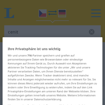
Ihre Privatsphäre ist uns wichtig
Tschechisch-Deutsch Wörterbuch
cenit
Wir und unsere
716
-Partner speichern und greifen auf
Tschechisch-Deutsch Übersetzung
personenbezogene Daten wie Browserdaten oder eindeutige
für "cenit"
Kennungen auf Ihrem Gerät zu. Durch Auswahl von Akzeptieren
aktivieren Sie Tracking-Technologien für die unter „Wir und unsere
Partner verarbeiten Daten, um Ihnen Dienste bereitzustellen“
aufgeführten Zwecke. Wenn Tracker deaktiviert sind, sind manche
"cenit" Deutsch Übersetzung
Inhalte und Anzeigen möglicherweise nicht mehr so relevant für Sie. Sie
können dieses Menü jederzeit wieder aufrufen, um Ihre Einstellungen zu
ändern oder Ihre Einwilligung zu widerrufen, indem Sie auf den Link
„cenit“
Privatsphäre-Einstellungen am unteren Rand der Webseite klicken. Ihre
Einstellungen gelten innerhalb unseres Website. Weitere Informationen
finden Sie in unserer Datenschutzerklärung.
cenit
(
do-
) (
o-
<
ceň!
>)