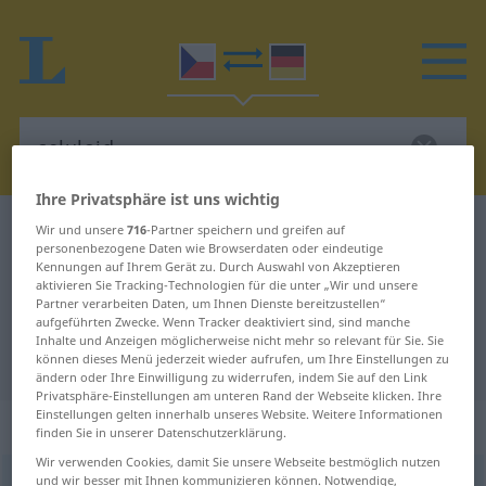
Ihre Privatsphäre ist uns wichtig
Tschechisch-Deutsch Wörterbuch
celuloid
Wir und unsere
716
-Partner speichern und greifen auf
personenbezogene Daten wie Browserdaten oder eindeutige
Tschechisch-Deutsch Übersetzung
Kennungen auf Ihrem Gerät zu. Durch Auswahl von Akzeptieren
aktivieren Sie Tracking-Technologien für die unter „Wir und unsere
für "celuloid"
Partner verarbeiten Daten, um Ihnen Dienste bereitzustellen“
aufgeführten Zwecke. Wenn Tracker deaktiviert sind, sind manche
Inhalte und Anzeigen möglicherweise nicht mehr so relevant für Sie. Sie
"celuloid" Deutsch Übersetzung
können dieses Menü jederzeit wieder aufrufen, um Ihre Einstellungen zu
ändern oder Ihre Einwilligung zu widerrufen, indem Sie auf den Link
Privatsphäre-Einstellungen am unteren Rand der Webseite klicken. Ihre
Einstellungen gelten innerhalb unseres Website. Weitere Informationen
„celuloid“
: maskulin
finden Sie in unserer Datenschutzerklärung.
Wir verwenden Cookies, damit Sie unsere Webseite bestmöglich nutzen
und wir besser mit Ihnen kommunizieren können. Notwendige,
celuloid
[-ɔj-]
m