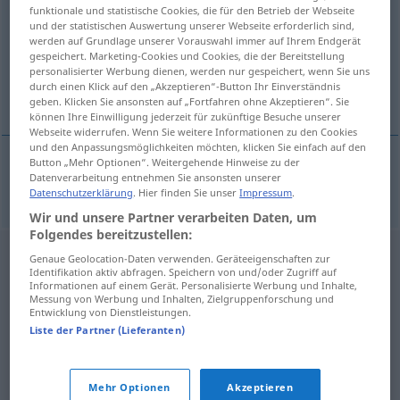
funktionale und statistische Cookies, die für den Betrieb der Webseite
und der statistischen Auswertung unserer Webseite erforderlich sind,
Übersicht aller Übersetzungen
werden auf Grundlage unserer Vorauswahl immer auf Ihrem Endgerät
(Für mehr Details die Übersetzung anklicken/antippen)
gespeichert. Marketing-Cookies und Cookies, die der Bereitstellung
personalisierter Werbung dienen, werden nur gespeichert, wenn Sie uns
durch einen Klick auf den „Akzeptieren“-Button Ihr Einverständnis
Zelluloid
geben. Klicken Sie ansonsten auf „Fortfahren ohne Akzeptieren“. Sie
können Ihre Einwilligung jederzeit für zukünftige Besuche unserer
Webseite widerrufen. Wenn Sie weitere Informationen zu den Cookies
und den Anpassungsmöglichkeiten möchten, klicken Sie einfach auf den
Button „Mehr Optionen“. Weitergehende Hinweise zu der
Datenverarbeitung entnehmen Sie ansonsten unserer
Zelluloid
n
celuloid
Datenschutzerklärung
. Hier finden Sie unser
Impressum
.
Wir und unsere Partner verarbeiten Daten, um
Folgendes bereitzustellen:
Genaue Geolocation-Daten verwenden. Geräteeigenschaften zur
Identifikation aktiv abfragen. Speichern von und/oder Zugriff auf
Informationen auf einem Gerät. Personalisierte Werbung und Inhalte,
Messung von Werbung und Inhalten, Zielgruppenforschung und
Entwicklung von Dienstleistungen.
Liste der Partner (Lieferanten)
Mehr Optionen
Akzeptieren