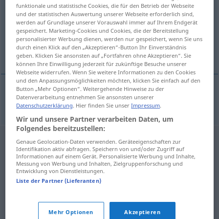
funktionale und statistische Cookies, die für den Betrieb der Webseite
und der statistischen Auswertung unserer Webseite erforderlich sind,
Übersicht aller Übersetzungen
werden auf Grundlage unserer Vorauswahl immer auf Ihrem Endgerät
(Für mehr Details die Übersetzung anklicken/antippen)
gespeichert. Marketing-Cookies und Cookies, die der Bereitstellung
personalisierter Werbung dienen, werden nur gespeichert, wenn Sie uns
durch einen Klick auf den „Akzeptieren“-Button Ihr Einverständnis
Sellerie
geben. Klicken Sie ansonsten auf „Fortfahren ohne Akzeptieren“. Sie
können Ihre Einwilligung jederzeit für zukünftige Besuche unserer
Webseite widerrufen. Wenn Sie weitere Informationen zu den Cookies
und den Anpassungsmöglichkeiten möchten, klicken Sie einfach auf den
Button „Mehr Optionen“. Weitergehende Hinweise zu der
Datenverarbeitung entnehmen Sie ansonsten unserer
Sellerie
f
celer
Datenschutzerklärung
. Hier finden Sie unser
Impressum
.
Wir und unsere Partner verarbeiten Daten, um
Folgendes bereitzustellen:
Genaue Geolocation-Daten verwenden. Geräteeigenschaften zur
Identifikation aktiv abfragen. Speichern von und/oder Zugriff auf
Informationen auf einem Gerät. Personalisierte Werbung und Inhalte,
Messung von Werbung und Inhalten, Zielgruppenforschung und
Entwicklung von Dienstleistungen.
Liste der Partner (Lieferanten)
Mehr Optionen
Akzeptieren