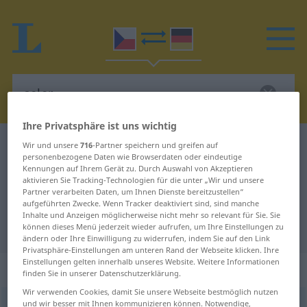
Ihre Privatsphäre ist uns wichtig
Tschechisch-Deutsch Wörterbuch
celer
Wir und unsere
716
-Partner speichern und greifen auf
personenbezogene Daten wie Browserdaten oder eindeutige
Tschechisch-Deutsch Übersetzung
Kennungen auf Ihrem Gerät zu. Durch Auswahl von Akzeptieren
aktivieren Sie Tracking-Technologien für die unter „Wir und unsere
für "celer"
Partner verarbeiten Daten, um Ihnen Dienste bereitzustellen“
aufgeführten Zwecke. Wenn Tracker deaktiviert sind, sind manche
Inhalte und Anzeigen möglicherweise nicht mehr so relevant für Sie. Sie
"celer" Deutsch Übersetzung
können dieses Menü jederzeit wieder aufrufen, um Ihre Einstellungen zu
ändern oder Ihre Einwilligung zu widerrufen, indem Sie auf den Link
Privatsphäre-Einstellungen am unteren Rand der Webseite klicken. Ihre
Einstellungen gelten innerhalb unseres Website. Weitere Informationen
„celer“
: maskulin
finden Sie in unserer Datenschutzerklärung.
Wir verwenden Cookies, damit Sie unsere Webseite bestmöglich nutzen
und wir besser mit Ihnen kommunizieren können. Notwendige,
celer
m