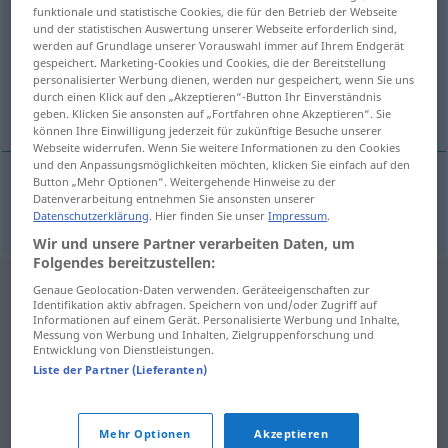
funktionale und statistische Cookies, die für den Betrieb der Webseite
und der statistischen Auswertung unserer Webseite erforderlich sind,
Übersicht aller Übersetzungen
werden auf Grundlage unserer Vorauswahl immer auf Ihrem Endgerät
(Für mehr Details die Übersetzung anklicken/antippen)
gespeichert. Marketing-Cookies und Cookies, die der Bereitstellung
personalisierter Werbung dienen, werden nur gespeichert, wenn Sie uns
durch einen Klick auf den „Akzeptieren“-Button Ihr Einverständnis
Zelle
geben. Klicken Sie ansonsten auf „Fortfahren ohne Akzeptieren“. Sie
können Ihre Einwilligung jederzeit für zukünftige Besuche unserer
Webseite widerrufen. Wenn Sie weitere Informationen zu den Cookies
und den Anpassungsmöglichkeiten möchten, klicken Sie einfach auf den
Button „Mehr Optionen“. Weitergehende Hinweise zu der
Datenverarbeitung entnehmen Sie ansonsten unserer
Zelle
f
Kloster-, Gefängnis-
cela
Datenschutzerklärung
. Hier finden Sie unser
Impressum
.
Wir und unsere Partner verarbeiten Daten, um
Folgendes bereitzustellen:
Genaue Geolocation-Daten verwenden. Geräteeigenschaften zur
Identifikation aktiv abfragen. Speichern von und/oder Zugriff auf
Informationen auf einem Gerät. Personalisierte Werbung und Inhalte,
Messung von Werbung und Inhalten, Zielgruppenforschung und
Entwicklung von Dienstleistungen.
Liste der Partner (Lieferanten)
Mehr Optionen
Akzeptieren