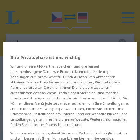
Ihre Privatsphäre ist uns wichtig
Tschechisch-Deutsch Wörterbuch
cela
Wir und unsere
716
-Partner speichern und greifen auf
personenbezogene Daten wie Browserdaten oder eindeutige
Tschechisch-Deutsch Übersetzung
Kennungen auf Ihrem Gerät zu. Durch Auswahl von Akzeptieren
aktivieren Sie Tracking-Technologien für die unter „Wir und unsere
für "cela"
Partner verarbeiten Daten, um Ihnen Dienste bereitzustellen“
aufgeführten Zwecke. Wenn Tracker deaktiviert sind, sind manche
Inhalte und Anzeigen möglicherweise nicht mehr so relevant für Sie. Sie
"cela" Deutsch Übersetzung
können dieses Menü jederzeit wieder aufrufen, um Ihre Einstellungen zu
ändern oder Ihre Einwilligung zu widerrufen, indem Sie auf den Link
Privatsphäre-Einstellungen am unteren Rand der Webseite klicken. Ihre
Einstellungen gelten innerhalb unseres Website. Weitere Informationen
„cela“
: feminin
finden Sie in unserer Datenschutzerklärung.
Wir verwenden Cookies, damit Sie unsere Webseite bestmöglich nutzen
und wir besser mit Ihnen kommunizieren können. Notwendige,
cela
f