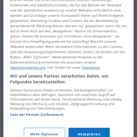
funktionale und statistische Cookies, die für den Betrieb der Webseite
und der statistischen Auswertung unserer Webseite erforderlich sind,
Übersicht aller Übersetzungen
werden auf Grundlage unserer Vorauswahl immer auf Ihrem Endgerät
(Für mehr Details die Übersetzung anklicken/antippen)
gespeichert. Marketing-Cookies und Cookies, die der Bereitstellung
personalisierter Werbung dienen, werden nur gespeichert, wenn Sie uns
durch einen Klick auf den „Akzeptieren“-Button Ihr Einverständnis
Aushang, Plakat, Schild
geben. Klicken Sie ansonsten auf „Fortfahren ohne Akzeptieren“. Sie
können Ihre Einwilligung jederzeit für zukünftige Besuche unserer
Webseite widerrufen. Wenn Sie weitere Informationen zu den Cookies
und den Anpassungsmöglichkeiten möchten, klicken Sie einfach auf den
Button „Mehr Optionen“. Weitergehende Hinweise zu der
Datenverarbeitung entnehmen Sie ansonsten unserer
Aushang
m
cedule
Datenschutzerklärung
. Hier finden Sie unser
Impressum
.
Wir und unsere Partner verarbeiten Daten, um
Plakat
n
cedule
Folgendes bereitzustellen:
Genaue Geolocation-Daten verwenden. Geräteeigenschaften zur
Schild
n
cedule
Identifikation aktiv abfragen. Speichern von und/oder Zugriff auf
Informationen auf einem Gerät. Personalisierte Werbung und Inhalte,
Messung von Werbung und Inhalten, Zielgruppenforschung und
Entwicklung von Dienstleistungen.
Liste der Partner (Lieferanten)
Mehr Optionen
Akzeptieren