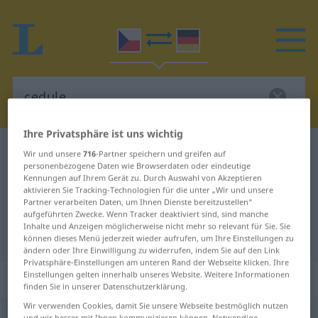
Ihre Privatsphäre ist uns wichtig
Tschechisch-Deutsch Wörterbuch
cedule
Wir und unsere
716
-Partner speichern und greifen auf
personenbezogene Daten wie Browserdaten oder eindeutige
Tschechisch-Deutsch Übersetzung
Kennungen auf Ihrem Gerät zu. Durch Auswahl von Akzeptieren
aktivieren Sie Tracking-Technologien für die unter „Wir und unsere
für "cedule"
Partner verarbeiten Daten, um Ihnen Dienste bereitzustellen“
aufgeführten Zwecke. Wenn Tracker deaktiviert sind, sind manche
Inhalte und Anzeigen möglicherweise nicht mehr so relevant für Sie. Sie
"cedule" Deutsch Übersetzung
können dieses Menü jederzeit wieder aufrufen, um Ihre Einstellungen zu
ändern oder Ihre Einwilligung zu widerrufen, indem Sie auf den Link
Privatsphäre-Einstellungen am unteren Rand der Webseite klicken. Ihre
Einstellungen gelten innerhalb unseres Website. Weitere Informationen
„cedule“
: feminin
finden Sie in unserer Datenschutzerklärung.
Wir verwenden Cookies, damit Sie unsere Webseite bestmöglich nutzen
cedule
f
und wir besser mit Ihnen kommunizieren können. Notwendige,