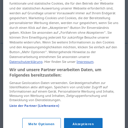
funktionale und statistische Cookies, die für den Betrieb der Webseite
und der statistischen Auswertung unserer Webseite erforderlich sind,
Übersicht aller Übersetzungen
werden auf Grundlage unserer Vorauswahl immer auf Ihrem Endgerät
(Für mehr Details die Übersetzung anklicken/antippen)
gespeichert. Marketing-Cookies und Cookies, die der Bereitstellung
personalisierter Werbung dienen, werden nur gespeichert, wenn Sie uns
durch einen Klick auf den „Akzeptieren“-Button Ihr Einverständnis
Zar
geben. Klicken Sie ansonsten auf „Fortfahren ohne Akzeptieren“. Sie
können Ihre Einwilligung jederzeit für zukünftige Besuche unserer
Webseite widerrufen. Wenn Sie weitere Informationen zu den Cookies
und den Anpassungsmöglichkeiten möchten, klicken Sie einfach auf den
Button „Mehr Optionen“. Weitergehende Hinweise zu der
Datenverarbeitung entnehmen Sie ansonsten unserer
Zar
m
car
Datenschutzerklärung
. Hier finden Sie unser
Impressum
.
Wir und unsere Partner verarbeiten Daten, um
Folgendes bereitzustellen:
Genaue Geolocation-Daten verwenden. Geräteeigenschaften zur
Identifikation aktiv abfragen. Speichern von und/oder Zugriff auf
Informationen auf einem Gerät. Personalisierte Werbung und Inhalte,
Messung von Werbung und Inhalten, Zielgruppenforschung und
Entwicklung von Dienstleistungen.
Liste der Partner (Lieferanten)
Mehr Optionen
Akzeptieren