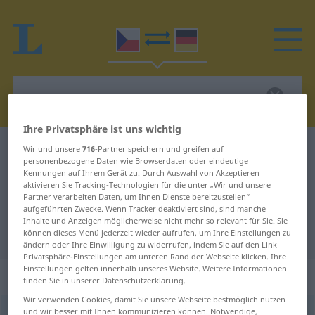
Ihre Privatsphäre ist uns wichtig
Tschechisch-Deutsch Wörterbuch
car
Wir und unsere
716
-Partner speichern und greifen auf
personenbezogene Daten wie Browserdaten oder eindeutige
Tschechisch-Deutsch Übersetzung
Kennungen auf Ihrem Gerät zu. Durch Auswahl von Akzeptieren
aktivieren Sie Tracking-Technologien für die unter „Wir und unsere
für "car"
Partner verarbeiten Daten, um Ihnen Dienste bereitzustellen“
aufgeführten Zwecke. Wenn Tracker deaktiviert sind, sind manche
Inhalte und Anzeigen möglicherweise nicht mehr so relevant für Sie. Sie
"car" Deutsch Übersetzung
können dieses Menü jederzeit wieder aufrufen, um Ihre Einstellungen zu
ändern oder Ihre Einwilligung zu widerrufen, indem Sie auf den Link
Privatsphäre-Einstellungen am unteren Rand der Webseite klicken. Ihre
Einstellungen gelten innerhalb unseres Website. Weitere Informationen
„car“
: maskulin
finden Sie in unserer Datenschutzerklärung.
Wir verwenden Cookies, damit Sie unsere Webseite bestmöglich nutzen
und wir besser mit Ihnen kommunizieren können. Notwendige,
car
m
<
-ové
>