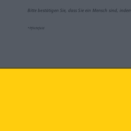
Bitte bestätigen Sie, dass Sie ein Mensch sind, inde
*Pflichtfeld
Besuchen Sie uns auf:
faceb
Langenscheidt