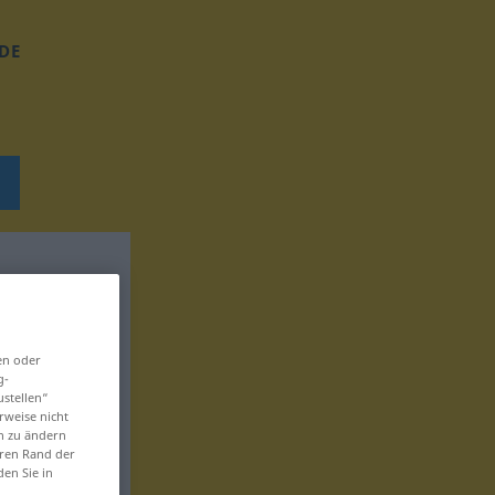
DE
en oder
g-
ustellen“
rweise nicht
en zu ändern
eren Rand der
den Sie in