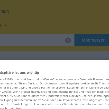
HMEN
ch
Übersetzen
ung für "cajk"
atsphäre ist uns wichtig
sere
716
-Partner speichern und greifen auf personenbezogene Daten wie Browserdat
Kennungen auf Ihrem Gerät zu. Durch Auswahl von Akzeptieren aktivieren Sie Trackin
n für die unter „Wir und unsere Partner verarbeiten Daten, um Ihnen Dienste bereitz
n Zwecke. Wenn Tracker deaktiviert sind, sind manche Inhalte und Anzeigen mögliche
evant für Sie. Sie können dieses Menü jederzeit wieder aufrufen, um Ihre Einstellung
inwilligung zu widerrufen, indem Sie auf den Link Privatsphäre-Einstellungen am unt
cken. Ihre Einstellungen gelten innerhalb unseres Website. Weitere Informationen fin
enschutzerklärung.