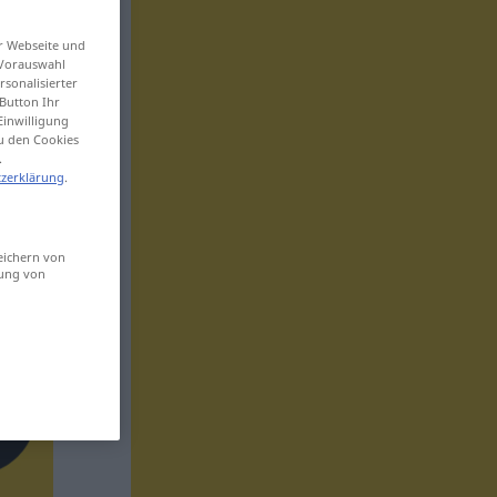
er Webseite und
 Vorauswahl
sonalisierter
Button Ihr
Einwilligung
zu den Cookies
.
zerklärung
.
eichern von
sung von