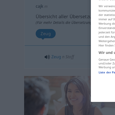
cajk
m
Wir verwend
kommunizier
der statist
Übersicht aller Übersetzungen
immer auf I
(Für mehr Details die Übersetzung anklicken/an
Werbung die
Einverständ
jederzeit f
Zeug
und den Anp
Weitergehen
Hier finden
Wir und 
Zeug
n
Stoff
Genaue Geol
und/oder Zu
Werbung und
Liste der P