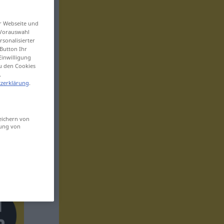
er Webseite und
 Vorauswahl
sonalisierter
Button Ihr
Einwilligung
zu den Cookies
.
zerklärung
.
eichern von
sung von