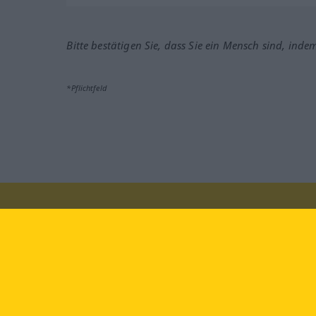
Bitte bestätigen Sie, dass Sie ein Mensch sind, inde
*Pflichtfeld
Besuchen Sie uns auf:
faceb