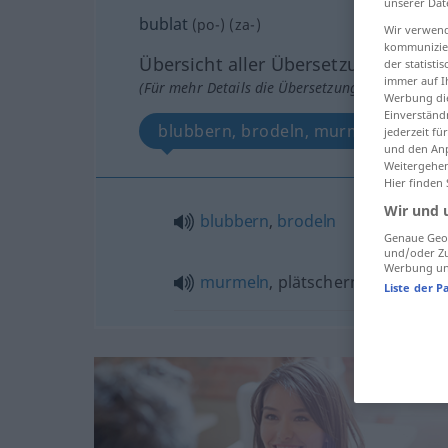
unserer Dat
bublat
(
po-
) (
za-
)
Wir verwend
kommunizier
Übersicht aller Übersetzungen
der statist
immer auf I
(Für mehr Details die Übersetzung anklicken/an
Werbung die
Einverständ
blubbern, brodeln, murmeln, plätsc
jederzeit f
und den Anp
Weitergehen
Hier finden
Wir und 
blubbern
,
brodeln
Genaue Geol
und/oder Zu
Werbung und
murmeln
, plätschern
Bach
Liste der P