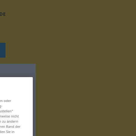
DE
en oder
g-
ustellen“
rweise nicht
en zu ändern
eren Rand der
den Sie in