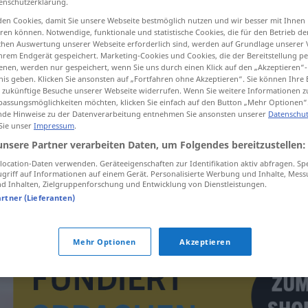
enschutzerklärung.
en Cookies, damit Sie unsere Webseite bestmöglich nutzen und wir besser mit Ihnen
en können. Notwendige, funktionale und statistische Cookies, die für den Betrieb d
ischen Auswertung unserer Webseite erforderlich sind, werden auf Grundlage unserer
hrem Endgerät gespeichert. Marketing-Cookies und Cookies, die der Bereitstellung per
tippen)
nen, werden nur gespeichert, wenn Sie uns durch einen Klick auf den „Akzeptieren“-
nis geben. Klicken Sie ansonsten auf „Fortfahren ohne Akzeptieren“. Sie können Ihre 
hern
ür zukünftige Besuche unserer Webseite widerrufen. Wenn Sie weitere Informationen 
assungsmöglichkeiten möchten, klicken Sie einfach auf den Button „Mehr Optionen“
de Hinweise zu der Datenverarbeitung entnehmen Sie ansonsten unserer
Datenschut
 Sie unser
Impressum
.
unsere Partner verarbeiten Daten, um Folgendes bereitzustellen:
bublat
ocation-Daten verwenden. Geräteeigenschaften zur Identifikation aktiv abfragen. Sp
griff auf Informationen auf einem Gerät. Personalisierte Werbung und Inhalte, Mes
 Inhalten, Zielgruppenforschung und Entwicklung von Dienstleistungen.
bublat
artner (Lieferanten)
Mehr Optionen
Akzeptieren