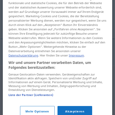
funktionale und statistische Cookies, die für den Betrieb der Webseite
und der statistischen Auswertung unserer Webseite erforderlich sind,
Übersicht aller Übersetzungen
werden auf Grundlage unserer Vorauswahl immer auf Ihrem Endgerät
(Für mehr Details die Übersetzung anklicken/antippen)
gespeichert. Marketing-Cookies und Cookies, die der Bereitstellung
personalisierter Werbung dienen, werden nur gespeichert, wenn Sie uns
durch einen Klick auf den „Akzeptieren“-Button Ihr Einverständnis
Ohrmuschel
geben. Klicken Sie ansonsten auf „Fortfahren ohne Akzeptieren“. Sie
können Ihre Einwilligung jederzeit für zukünftige Besuche unserer
Webseite widerrufen. Wenn Sie weitere Informationen zu den Cookies
und den Anpassungsmöglichkeiten möchten, klicken Sie einfach auf den
Button „Mehr Optionen“. Weitergehende Hinweise zu der
Datenverarbeitung entnehmen Sie ansonsten unserer
Ohrmuschel
f
boltec
Datenschutzerklärung
. Hier finden Sie unser
Impressum
.
Wir und unsere Partner verarbeiten Daten, um
Folgendes bereitzustellen:
Genaue Geolocation-Daten verwenden. Geräteeigenschaften zur
Identifikation aktiv abfragen. Speichern von und/oder Zugriff auf
Informationen auf einem Gerät. Personalisierte Werbung und Inhalte,
Messung von Werbung und Inhalten, Zielgruppenforschung und
Entwicklung von Dienstleistungen.
Liste der Partner (Lieferanten)
Mehr Optionen
Akzeptieren