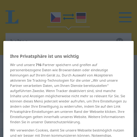
Ihre Privatsphäre ist uns wichtig
Tschechisch-Deutsch Wörterbuch
boltec
Wir und unsere
716
-Partner speichern und greifen auf
personenbezogene Daten wie Browserdaten oder eindeutige
Tschechisch-Deutsch Übersetzung
Kennungen auf Ihrem Gerät zu. Durch Auswahl von Akzeptieren
aktivieren Sie Tracking-Technologien für die unter „Wir und unsere
für "boltec"
Partner verarbeiten Daten, um Ihnen Dienste bereitzustellen“
aufgeführten Zwecke. Wenn Tracker deaktiviert sind, sind manche
Inhalte und Anzeigen möglicherweise nicht mehr so relevant für Sie. Sie
"boltec" Deutsch Übersetzung
können dieses Menü jederzeit wieder aufrufen, um Ihre Einstellungen zu
ändern oder Ihre Einwilligung zu widerrufen, indem Sie auf den Link
Privatsphäre-Einstellungen am unteren Rand der Webseite klicken. Ihre
Einstellungen gelten innerhalb unseres Website. Weitere Informationen
„boltec“
: maskulin
finden Sie in unserer Datenschutzerklärung.
Wir verwenden Cookies, damit Sie unsere Webseite bestmöglich nutzen
und wir besser mit Ihnen kommunizieren können. Notwendige,
boltec
m
<
-tc-
>