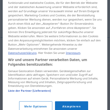
funktionale und statistische Cookies, die für den Betrieb der Webseite
und der statistischen Auswertung unserer Webseite erforderlich sind,
Übersicht aller Übersetzungen
werden auf Grundlage unserer Vorauswahl immer auf Ihrem Endgerät
(Für mehr Details die Übersetzung anklicken/antippen)
gespeichert. Marketing-Cookies und Cookies, die der Bereitstellung
personalisierter Werbung dienen, werden nur gespeichert, wenn Sie uns
durch einen Klick auf den „Akzeptieren“-Button Ihr Einverständnis
Schmerz
geben. Klicken Sie ansonsten auf „Fortfahren ohne Akzeptieren“. Sie
können Ihre Einwilligung jederzeit für zukünftige Besuche unserer
Webseite widerrufen. Wenn Sie weitere Informationen zu den Cookies
und den Anpassungsmöglichkeiten möchten, klicken Sie einfach auf den
Button „Mehr Optionen“. Weitergehende Hinweise zu der
Datenverarbeitung entnehmen Sie ansonsten unserer
Schmerz
m
bol
Datenschutzerklärung
. Hier finden Sie unser
Impressum
.
Wir und unsere Partner verarbeiten Daten, um
Folgendes bereitzustellen:
Genaue Geolocation-Daten verwenden. Geräteeigenschaften zur
Identifikation aktiv abfragen. Speichern von und/oder Zugriff auf
Informationen auf einem Gerät. Personalisierte Werbung und Inhalte,
Messung von Werbung und Inhalten, Zielgruppenforschung und
Entwicklung von Dienstleistungen.
Liste der Partner (Lieferanten)
Mehr Optionen
Akzeptieren