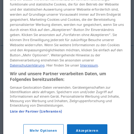
funktionale und statistische Cookies, die für den Betrieb der Webseite
und der statistischen Auswertung unserer Webseite erforderlich sind,
Übersicht aller Übersetzungen
werden auf Grundlage unserer Vorauswahl immer auf Ihrem Endgerät
(Für mehr Details die Übersetzung anklicken/antippen)
gespeichert. Marketing-Cookies und Cookies, die der Bereitstellung
personalisierter Werbung dienen, werden nur gespeichert, wenn Sie uns
durch einen Klick auf den „Akzeptieren“-Button Ihr Einverständnis
schräg, von der Seite, seitlich
geben. Klicken Sie ansonsten auf „Fortfahren ohne Akzeptieren“. Sie
können Ihre Einwilligung jederzeit für zukünftige Besuche unserer
Webseite widerrufen. Wenn Sie weitere Informationen zu den Cookies
und den Anpassungsmöglichkeiten möchten, klicken Sie einfach auf den
Button „Mehr Optionen“. Weitergehende Hinweise zu der
Datenverarbeitung entnehmen Sie ansonsten unserer
schräg
, von der
Seite
bokem
Datenschutzerklärung
. Hier finden Sie unser
Impressum
.
Wir und unsere Partner verarbeiten Daten, um
seitlich
bokem
Folgendes bereitzustellen:
Genaue Geolocation-Daten verwenden. Geräteeigenschaften zur
Identifikation aktiv abfragen. Speichern von und/oder Zugriff auf
Informationen auf einem Gerät. Personalisierte Werbung und Inhalte,
Messung von Werbung und Inhalten, Zielgruppenforschung und
Entwicklung von Dienstleistungen.
Liste der Partner (Lieferanten)
Mehr Optionen
Akzeptieren