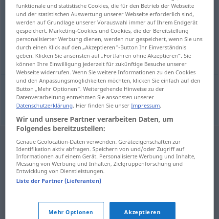
funktionale und statistische Cookies, die für den Betrieb der Webseite
und der statistischen Auswertung unserer Webseite erforderlich sind,
Übersicht aller Übersetzungen
werden auf Grundlage unserer Vorauswahl immer auf Ihrem Endgerät
(Für mehr Details die Übersetzung anklicken/antippen)
gespeichert. Marketing-Cookies und Cookies, die der Bereitstellung
personalisierter Werbung dienen, werden nur gespeichert, wenn Sie uns
durch einen Klick auf den „Akzeptieren“-Button Ihr Einverständnis
Warmwasser-Boiler
geben. Klicken Sie ansonsten auf „Fortfahren ohne Akzeptieren“. Sie
können Ihre Einwilligung jederzeit für zukünftige Besuche unserer
Webseite widerrufen. Wenn Sie weitere Informationen zu den Cookies
und den Anpassungsmöglichkeiten möchten, klicken Sie einfach auf den
Button „Mehr Optionen“. Weitergehende Hinweise zu der
Datenverarbeitung entnehmen Sie ansonsten unserer
(Warmwasser-)Boiler
m
bojler
Datenschutzerklärung
. Hier finden Sie unser
Impressum
.
Wir und unsere Partner verarbeiten Daten, um
Folgendes bereitzustellen:
Genaue Geolocation-Daten verwenden. Geräteeigenschaften zur
Identifikation aktiv abfragen. Speichern von und/oder Zugriff auf
Informationen auf einem Gerät. Personalisierte Werbung und Inhalte,
Messung von Werbung und Inhalten, Zielgruppenforschung und
Entwicklung von Dienstleistungen.
Liste der Partner (Lieferanten)
Mehr Optionen
Akzeptieren