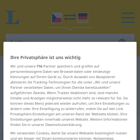
Ihre Privatsphäre ist uns wichtig
Tschechisch-Deutsch Wörterbuch
bojler
Wir und unsere
716
-Partner speichern und greifen auf
personenbezogene Daten wie Browserdaten oder eindeutige
Tschechisch-Deutsch Übersetzung
Kennungen auf Ihrem Gerät zu. Durch Auswahl von Akzeptieren
aktivieren Sie Tracking-Technologien für die unter „Wir und unsere
für "bojler"
Partner verarbeiten Daten, um Ihnen Dienste bereitzustellen“
aufgeführten Zwecke. Wenn Tracker deaktiviert sind, sind manche
Inhalte und Anzeigen möglicherweise nicht mehr so relevant für Sie. Sie
"bojler" Deutsch Übersetzung
können dieses Menü jederzeit wieder aufrufen, um Ihre Einstellungen zu
ändern oder Ihre Einwilligung zu widerrufen, indem Sie auf den Link
Privatsphäre-Einstellungen am unteren Rand der Webseite klicken. Ihre
Einstellungen gelten innerhalb unseres Website. Weitere Informationen
„bojler“
: maskulin
finden Sie in unserer Datenschutzerklärung.
Wir verwenden Cookies, damit Sie unsere Webseite bestmöglich nutzen
und wir besser mit Ihnen kommunizieren können. Notwendige,
bojler
m