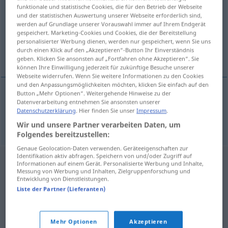
funktionale und statistische Cookies, die für den Betrieb der Webseite
und der statistischen Auswertung unserer Webseite erforderlich sind,
Übersicht aller Übersetzungen
werden auf Grundlage unserer Vorauswahl immer auf Ihrem Endgerät
(Für mehr Details die Übersetzung anklicken/antippen)
gespeichert. Marketing-Cookies und Cookies, die der Bereitstellung
personalisierter Werbung dienen, werden nur gespeichert, wenn Sie uns
durch einen Klick auf den „Akzeptieren“-Button Ihr Einverständnis
Boykott
geben. Klicken Sie ansonsten auf „Fortfahren ohne Akzeptieren“. Sie
können Ihre Einwilligung jederzeit für zukünftige Besuche unserer
Webseite widerrufen. Wenn Sie weitere Informationen zu den Cookies
und den Anpassungsmöglichkeiten möchten, klicken Sie einfach auf den
Button „Mehr Optionen“. Weitergehende Hinweise zu der
Datenverarbeitung entnehmen Sie ansonsten unserer
Boykott
m
bojkot
Datenschutzerklärung
. Hier finden Sie unser
Impressum
.
Wir und unsere Partner verarbeiten Daten, um
Folgendes bereitzustellen:
Genaue Geolocation-Daten verwenden. Geräteeigenschaften zur
Identifikation aktiv abfragen. Speichern von und/oder Zugriff auf
Informationen auf einem Gerät. Personalisierte Werbung und Inhalte,
Messung von Werbung und Inhalten, Zielgruppenforschung und
Entwicklung von Dienstleistungen.
Liste der Partner (Lieferanten)
Mehr Optionen
Akzeptieren