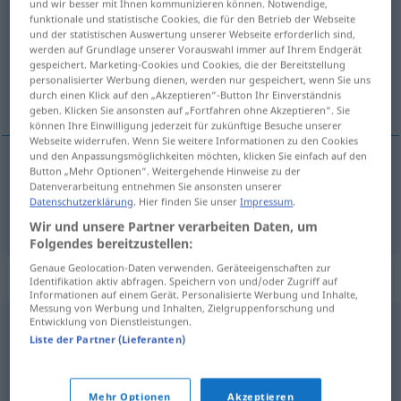
und wir besser mit Ihnen kommunizieren können. Notwendige,
funktionale und statistische Cookies, die für den Betrieb der Webseite
Übersicht aller Übersetzungen
und der statistischen Auswertung unserer Webseite erforderlich sind,
werden auf Grundlage unserer Vorauswahl immer auf Ihrem Endgerät
(Für mehr Details die Übersetzung anklicken/antippen)
gespeichert. Marketing-Cookies und Cookies, die der Bereitstellung
personalisierter Werbung dienen, werden nur gespeichert, wenn Sie uns
Beton
durch einen Klick auf den „Akzeptieren“-Button Ihr Einverständnis
geben. Klicken Sie ansonsten auf „Fortfahren ohne Akzeptieren“. Sie
können Ihre Einwilligung jederzeit für zukünftige Besuche unserer
Webseite widerrufen. Wenn Sie weitere Informationen zu den Cookies
und den Anpassungsmöglichkeiten möchten, klicken Sie einfach auf den
Button „Mehr Optionen“. Weitergehende Hinweise zu der
Beton
m
beton
Datenverarbeitung entnehmen Sie ansonsten unserer
Datenschutzerklärung
. Hier finden Sie unser
Impressum
.
Wir und unsere Partner verarbeiten Daten, um
Folgendes bereitzustellen:
Genaue Geolocation-Daten verwenden. Geräteeigenschaften zur
Beispielsätze für "beton"
Identifikation aktiv abfragen. Speichern von und/oder Zugriff auf
Informationen auf einem Gerät. Personalisierte Werbung und Inhalte,
Messung von Werbung und Inhalten, Zielgruppenforschung und
Entwicklung von Dienstleistungen.
litý
beton
Liste der Partner (Lieferanten)
gegossener Beton
Mehr Optionen
Akzeptieren