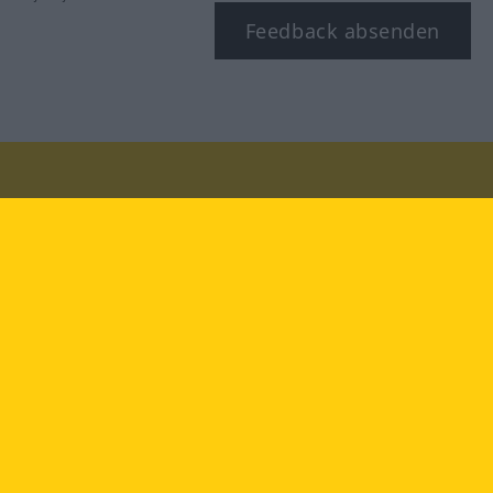
Feedback absenden
Besuchen Sie uns auf:
facebook
YouTube
Instagram
Langenscheidt
NUTZUNGSBEDINGUNGEN