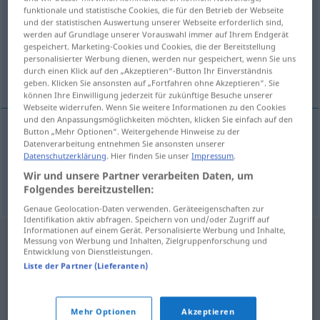
funktionale und statistische Cookies, die für den Betrieb der Webseite
und der statistischen Auswertung unserer Webseite erforderlich sind,
Übersicht aller Übersetzungen
werden auf Grundlage unserer Vorauswahl immer auf Ihrem Endgerät
(Für mehr Details die Übersetzung anklicken/antippen)
gespeichert. Marketing-Cookies und Cookies, die der Bereitstellung
personalisierter Werbung dienen, werden nur gespeichert, wenn Sie uns
durch einen Klick auf den „Akzeptieren“-Button Ihr Einverständnis
Bayer, Bayerin
geben. Klicken Sie ansonsten auf „Fortfahren ohne Akzeptieren“. Sie
können Ihre Einwilligung jederzeit für zukünftige Besuche unserer
Webseite widerrufen. Wenn Sie weitere Informationen zu den Cookies
und den Anpassungsmöglichkeiten möchten, klicken Sie einfach auf den
Button „Mehr Optionen“. Weitergehende Hinweise zu der
Datenverarbeitung entnehmen Sie ansonsten unserer
Bayer
m
Bavor
Datenschutzerklärung
. Hier finden Sie unser
Impressum
.
Wir und unsere Partner verarbeiten Daten, um
Bayerin
f
Bavor
Folgendes bereitzustellen:
Genaue Geolocation-Daten verwenden. Geräteeigenschaften zur
Identifikation aktiv abfragen. Speichern von und/oder Zugriff auf
Informationen auf einem Gerät. Personalisierte Werbung und Inhalte,
Messung von Werbung und Inhalten, Zielgruppenforschung und
Entwicklung von Dienstleistungen.
Liste der Partner (Lieferanten)
Mehr Optionen
Akzeptieren