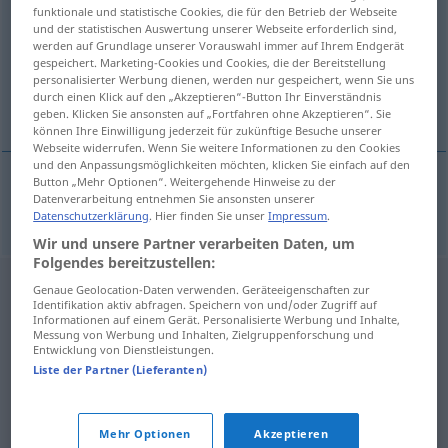
funktionale und statistische Cookies, die für den Betrieb der Webseite
und der statistischen Auswertung unserer Webseite erforderlich sind,
Übersicht aller Übersetzungen
werden auf Grundlage unserer Vorauswahl immer auf Ihrem Endgerät
(Für mehr Details die Übersetzung anklicken/antippen)
gespeichert. Marketing-Cookies und Cookies, die der Bereitstellung
personalisierter Werbung dienen, werden nur gespeichert, wenn Sie uns
durch einen Klick auf den „Akzeptieren“-Button Ihr Einverständnis
Bauxit
geben. Klicken Sie ansonsten auf „Fortfahren ohne Akzeptieren“. Sie
können Ihre Einwilligung jederzeit für zukünftige Besuche unserer
Webseite widerrufen. Wenn Sie weitere Informationen zu den Cookies
und den Anpassungsmöglichkeiten möchten, klicken Sie einfach auf den
Button „Mehr Optionen“. Weitergehende Hinweise zu der
Datenverarbeitung entnehmen Sie ansonsten unserer
Bauxit
m
bauxit
GEOL
Datenschutzerklärung
. Hier finden Sie unser
Impressum
.
Wir und unsere Partner verarbeiten Daten, um
Folgendes bereitzustellen:
Genaue Geolocation-Daten verwenden. Geräteeigenschaften zur
Identifikation aktiv abfragen. Speichern von und/oder Zugriff auf
Informationen auf einem Gerät. Personalisierte Werbung und Inhalte,
Messung von Werbung und Inhalten, Zielgruppenforschung und
Entwicklung von Dienstleistungen.
Liste der Partner (Lieferanten)
Mehr Optionen
Akzeptieren