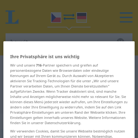
Ihre Privatsphäre ist uns wichtig
Tschechisch-Deutsch Wörterbuch
bauxit
Wir und unsere
716
-Partner speichern und greifen auf
personenbezogene Daten wie Browserdaten oder eindeutige
Tschechisch-Deutsch Übersetzung
Kennungen auf Ihrem Gerät zu. Durch Auswahl von Akzeptieren
aktivieren Sie Tracking-Technologien für die unter „Wir und unsere
für "bauxit"
Partner verarbeiten Daten, um Ihnen Dienste bereitzustellen“
aufgeführten Zwecke. Wenn Tracker deaktiviert sind, sind manche
Inhalte und Anzeigen möglicherweise nicht mehr so relevant für Sie. Sie
"bauxit" Deutsch Übersetzung
können dieses Menü jederzeit wieder aufrufen, um Ihre Einstellungen zu
ändern oder Ihre Einwilligung zu widerrufen, indem Sie auf den Link
Privatsphäre-Einstellungen am unteren Rand der Webseite klicken. Ihre
Einstellungen gelten innerhalb unseres Website. Weitere Informationen
„bauxit“
: maskulin
finden Sie in unserer Datenschutzerklärung.
Wir verwenden Cookies, damit Sie unsere Webseite bestmöglich nutzen
und wir besser mit Ihnen kommunizieren können. Notwendige,
bauxit
m