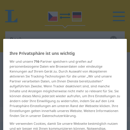
Ihre Privatsphäre ist uns wichtig
Tschechisch-Deutsch Wörterbuch
Bask
Wir und unsere
716
-Partner speichern und greifen auf
personenbezogene Daten wie Browserdaten oder eindeutige
Tschechisch-Deutsch Übersetzung
Kennungen auf Ihrem Gerät zu. Durch Auswahl von Akzeptieren
aktivieren Sie Tracking-Technologien für die unter „Wir und unsere
für "Bask"
Partner verarbeiten Daten, um Ihnen Dienste bereitzustellen“
aufgeführten Zwecke. Wenn Tracker deaktiviert sind, sind manche
Inhalte und Anzeigen möglicherweise nicht mehr so relevant für Sie. Sie
"Bask" Deutsch Übersetzung
können dieses Menü jederzeit wieder aufrufen, um Ihre Einstellungen zu
ändern oder Ihre Einwilligung zu widerrufen, indem Sie auf den Link
Privatsphäre-Einstellungen am unteren Rand der Webseite klicken. Ihre
Einstellungen gelten innerhalb unseres Website. Weitere Informationen
„Bask“
: maskulin
finden Sie in unserer Datenschutzerklärung.
Wir verwenden Cookies, damit Sie unsere Webseite bestmöglich nutzen
und wir besser mit Ihnen kommunizieren können. Notwendige,
Bask
m
<
-ové
>