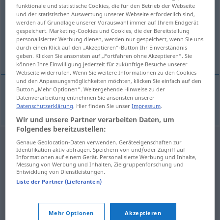
funktionale und statistische Cookies, die für den Betrieb der Webseite
und der statistischen Auswertung unserer Webseite erforderlich sind,
Übersicht aller Übersetzungen
werden auf Grundlage unserer Vorauswahl immer auf Ihrem Endgerät
(Für mehr Details die Übersetzung anklicken/antippen)
gespeichert. Marketing-Cookies und Cookies, die der Bereitstellung
personalisierter Werbung dienen, werden nur gespeichert, wenn Sie uns
durch einen Klick auf den „Akzeptieren“-Button Ihr Einverständnis
Baske
geben. Klicken Sie ansonsten auf „Fortfahren ohne Akzeptieren“. Sie
können Ihre Einwilligung jederzeit für zukünftige Besuche unserer
Webseite widerrufen. Wenn Sie weitere Informationen zu den Cookies
und den Anpassungsmöglichkeiten möchten, klicken Sie einfach auf den
Button „Mehr Optionen“. Weitergehende Hinweise zu der
Datenverarbeitung entnehmen Sie ansonsten unserer
Baske
m
Bask
Datenschutzerklärung
. Hier finden Sie unser
Impressum
.
Wir und unsere Partner verarbeiten Daten, um
Folgendes bereitzustellen:
Genaue Geolocation-Daten verwenden. Geräteeigenschaften zur
Identifikation aktiv abfragen. Speichern von und/oder Zugriff auf
Informationen auf einem Gerät. Personalisierte Werbung und Inhalte,
Messung von Werbung und Inhalten, Zielgruppenforschung und
Entwicklung von Dienstleistungen.
Liste der Partner (Lieferanten)
Mehr Optionen
Akzeptieren