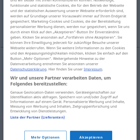
funktionale und statistische Cookies, die für den Betrieb der Webseite
Übersicht aller Übersetzungen
und der statistischen Auswertung unserer Webseite erforderlich sind,
werden auf Grundlage unserer Vorauswahl immer auf Ihrem Endgerät
(Für mehr Details die Übersetzung anklicken/antippen)
gespeichert. Marketing-Cookies und Cookies, die der Bereitstellung
personalisierter Werbung dienen, werden nur gespeichert, wenn Sie uns
Bass, Bassstimme
Basssänger
durch einen Klick auf den „Akzeptieren“-Button Ihr Einverständnis
geben. Klicken Sie ansonsten auf „Fortfahren ohne Akzeptieren“. Sie
können Ihre Einwilligung jederzeit für zukünftige Besuche unserer
Webseite widerrufen. Wenn Sie weitere Informationen zu den Cookies
und den Anpassungsmöglichkeiten möchten, klicken Sie einfach auf den
Button „Mehr Optionen“. Weitergehende Hinweise zu der
Datenverarbeitung entnehmen Sie ansonsten unserer
Bass
m
bas
Datenschutzerklärung
. Hier finden Sie unser
Impressum
.
Wir und unsere Partner verarbeiten Daten, um
Bassstimme
f
bas
Folgendes bereitzustellen:
Genaue Geolocation-Daten verwenden. Geräteeigenschaften zur
Identifikation aktiv abfragen. Speichern von und/oder Zugriff auf
Bass(sänger)
m
bas
<
-ové
>
Informationen auf einem Gerät. Personalisierte Werbung und Inhalte,
Messung von Werbung und Inhalten, Zielgruppenforschung und
Entwicklung von Dienstleistungen.
Liste der Partner (Lieferanten)
Mehr Optionen
Akzeptieren