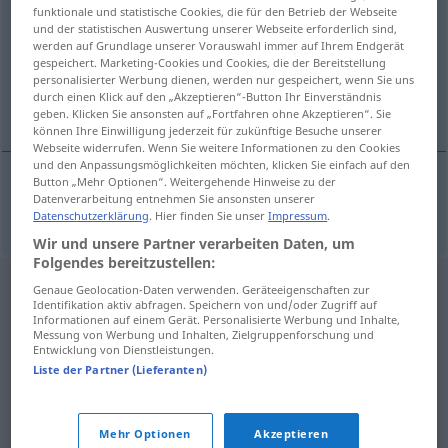
funktionale und statistische Cookies, die für den Betrieb der Webseite
und der statistischen Auswertung unserer Webseite erforderlich sind,
Übersicht aller Übersetzungen
werden auf Grundlage unserer Vorauswahl immer auf Ihrem Endgerät
(Für mehr Details die Übersetzung anklicken/antippen)
gespeichert. Marketing-Cookies und Cookies, die der Bereitstellung
personalisierter Werbung dienen, werden nur gespeichert, wenn Sie uns
durch einen Klick auf den „Akzeptieren“-Button Ihr Einverständnis
kyrillisches Alphabet
geben. Klicken Sie ansonsten auf „Fortfahren ohne Akzeptieren“. Sie
können Ihre Einwilligung jederzeit für zukünftige Besuche unserer
Webseite widerrufen. Wenn Sie weitere Informationen zu den Cookies
und den Anpassungsmöglichkeiten möchten, klicken Sie einfach auf den
Button „Mehr Optionen“. Weitergehende Hinweise zu der
Datenverarbeitung entnehmen Sie ansonsten unserer
kyrillisches
Alphabet
azbuka
Datenschutzerklärung
. Hier finden Sie unser
Impressum
.
Wir und unsere Partner verarbeiten Daten, um
Folgendes bereitzustellen:
Genaue Geolocation-Daten verwenden. Geräteeigenschaften zur
Identifikation aktiv abfragen. Speichern von und/oder Zugriff auf
Informationen auf einem Gerät. Personalisierte Werbung und Inhalte,
Messung von Werbung und Inhalten, Zielgruppenforschung und
Entwicklung von Dienstleistungen.
Liste der Partner (Lieferanten)
Mehr Optionen
Akzeptieren