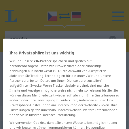
Ihre Privatsphäre ist uns wichtig
Tschechisch-Deutsch Wörterbuch
azbuka
Wir und unsere
716
-Partner speichern und greifen auf
personenbezogene Daten wie Browserdaten oder eindeutige
Tschechisch-Deutsch Übersetzung
Kennungen auf Ihrem Gerät zu. Durch Auswahl von Akzeptieren
aktivieren Sie Tracking-Technologien für die unter „Wir und unsere
für "azbuka"
Partner verarbeiten Daten, um Ihnen Dienste bereitzustellen“
aufgeführten Zwecke. Wenn Tracker deaktiviert sind, sind manche
Inhalte und Anzeigen möglicherweise nicht mehr so relevant für Sie. Sie
"azbuka" Deutsch Übersetzung
können dieses Menü jederzeit wieder aufrufen, um Ihre Einstellungen zu
ändern oder Ihre Einwilligung zu widerrufen, indem Sie auf den Link
Privatsphäre-Einstellungen am unteren Rand der Webseite klicken. Ihre
Einstellungen gelten innerhalb unseres Website. Weitere Informationen
„azbuka“
: feminin
finden Sie in unserer Datenschutzerklärung.
Wir verwenden Cookies, damit Sie unsere Webseite bestmöglich nutzen
und wir besser mit Ihnen kommunizieren können. Notwendige,
azbuka
f