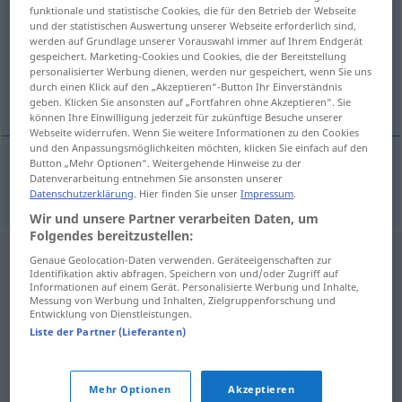
funktionale und statistische Cookies, die für den Betrieb der Webseite
und der statistischen Auswertung unserer Webseite erforderlich sind,
Übersicht aller Übersetzungen
werden auf Grundlage unserer Vorauswahl immer auf Ihrem Endgerät
(Für mehr Details die Übersetzung anklicken/antippen)
gespeichert. Marketing-Cookies und Cookies, die der Bereitstellung
personalisierter Werbung dienen, werden nur gespeichert, wenn Sie uns
durch einen Klick auf den „Akzeptieren“-Button Ihr Einverständnis
Autozug
geben. Klicken Sie ansonsten auf „Fortfahren ohne Akzeptieren“. Sie
können Ihre Einwilligung jederzeit für zukünftige Besuche unserer
Webseite widerrufen. Wenn Sie weitere Informationen zu den Cookies
und den Anpassungsmöglichkeiten möchten, klicken Sie einfach auf den
Button „Mehr Optionen“. Weitergehende Hinweise zu der
Datenverarbeitung entnehmen Sie ansonsten unserer
Autozug
m
autovlak
Datenschutzerklärung
. Hier finden Sie unser
Impressum
.
Wir und unsere Partner verarbeiten Daten, um
Folgendes bereitzustellen:
Genaue Geolocation-Daten verwenden. Geräteeigenschaften zur
Identifikation aktiv abfragen. Speichern von und/oder Zugriff auf
Informationen auf einem Gerät. Personalisierte Werbung und Inhalte,
Messung von Werbung und Inhalten, Zielgruppenforschung und
Entwicklung von Dienstleistungen.
Liste der Partner (Lieferanten)
Mehr Optionen
Akzeptieren