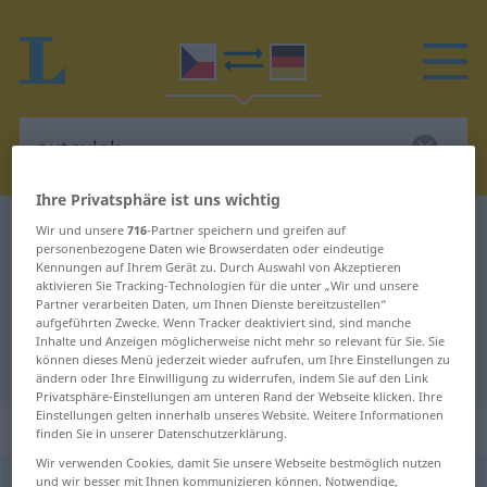
Ihre Privatsphäre ist uns wichtig
Tschechisch-Deutsch Wörterbuch
autovlak
Wir und unsere
716
-Partner speichern und greifen auf
personenbezogene Daten wie Browserdaten oder eindeutige
Tschechisch-Deutsch Übersetzung
Kennungen auf Ihrem Gerät zu. Durch Auswahl von Akzeptieren
aktivieren Sie Tracking-Technologien für die unter „Wir und unsere
für "autovlak"
Partner verarbeiten Daten, um Ihnen Dienste bereitzustellen“
aufgeführten Zwecke. Wenn Tracker deaktiviert sind, sind manche
Inhalte und Anzeigen möglicherweise nicht mehr so relevant für Sie. Sie
"autovlak" Deutsch Übersetzung
können dieses Menü jederzeit wieder aufrufen, um Ihre Einstellungen zu
ändern oder Ihre Einwilligung zu widerrufen, indem Sie auf den Link
Privatsphäre-Einstellungen am unteren Rand der Webseite klicken. Ihre
Einstellungen gelten innerhalb unseres Website. Weitere Informationen
„autovlak“
: maskulin
finden Sie in unserer Datenschutzerklärung.
Wir verwenden Cookies, damit Sie unsere Webseite bestmöglich nutzen
und wir besser mit Ihnen kommunizieren können. Notwendige,
autovlak
m