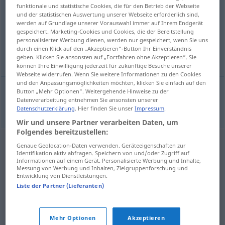
funktionale und statistische Cookies, die für den Betrieb der Webseite
und der statistischen Auswertung unserer Webseite erforderlich sind,
Übersicht aller Übersetzungen
werden auf Grundlage unserer Vorauswahl immer auf Ihrem Endgerät
(Für mehr Details die Übersetzung anklicken/antippen)
gespeichert. Marketing-Cookies und Cookies, die der Bereitstellung
personalisierter Werbung dienen, werden nur gespeichert, wenn Sie uns
durch einen Klick auf den „Akzeptieren“-Button Ihr Einverständnis
Artistin
geben. Klicken Sie ansonsten auf „Fortfahren ohne Akzeptieren“. Sie
können Ihre Einwilligung jederzeit für zukünftige Besuche unserer
Webseite widerrufen. Wenn Sie weitere Informationen zu den Cookies
und den Anpassungsmöglichkeiten möchten, klicken Sie einfach auf den
Button „Mehr Optionen“. Weitergehende Hinweise zu der
Datenverarbeitung entnehmen Sie ansonsten unserer
Artistin
f
artistka
Datenschutzerklärung
. Hier finden Sie unser
Impressum
.
Wir und unsere Partner verarbeiten Daten, um
Folgendes bereitzustellen:
Genaue Geolocation-Daten verwenden. Geräteeigenschaften zur
Identifikation aktiv abfragen. Speichern von und/oder Zugriff auf
Informationen auf einem Gerät. Personalisierte Werbung und Inhalte,
Messung von Werbung und Inhalten, Zielgruppenforschung und
Entwicklung von Dienstleistungen.
Liste der Partner (Lieferanten)
Mehr Optionen
Akzeptieren