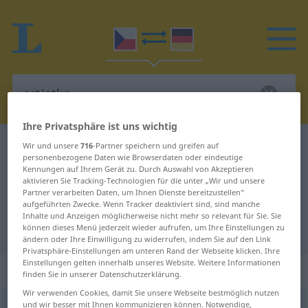
Ihre Privatsphäre ist uns wichtig
Tschechisch-Deutsch Wörterbuch
artistka
Wir und unsere
716
-Partner speichern und greifen auf
personenbezogene Daten wie Browserdaten oder eindeutige
Tschechisch-Deutsch Übersetzung
Kennungen auf Ihrem Gerät zu. Durch Auswahl von Akzeptieren
aktivieren Sie Tracking-Technologien für die unter „Wir und unsere
für "artistka"
Partner verarbeiten Daten, um Ihnen Dienste bereitzustellen“
aufgeführten Zwecke. Wenn Tracker deaktiviert sind, sind manche
Inhalte und Anzeigen möglicherweise nicht mehr so relevant für Sie. Sie
"artistka" Deutsch Übersetzung
können dieses Menü jederzeit wieder aufrufen, um Ihre Einstellungen zu
ändern oder Ihre Einwilligung zu widerrufen, indem Sie auf den Link
Privatsphäre-Einstellungen am unteren Rand der Webseite klicken. Ihre
Einstellungen gelten innerhalb unseres Website. Weitere Informationen
„artistka“
: feminin
finden Sie in unserer Datenschutzerklärung.
Wir verwenden Cookies, damit Sie unsere Webseite bestmöglich nutzen
und wir besser mit Ihnen kommunizieren können. Notwendige,
artistka
f
<
-tek
>