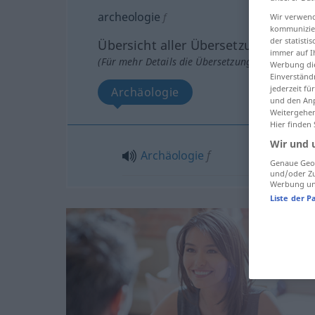
archeologie
f
Wir verwend
kommunizier
der statist
Übersicht aller Übersetzungen
immer auf I
(Für mehr Details die Übersetzung anklicken/an
Werbung die
Einverständ
jederzeit f
Archäologie
und den Anp
Weitergehen
Hier finden
Wir und 
Archäologie
f
Genaue Geol
und/oder Zu
Werbung und
Liste der P