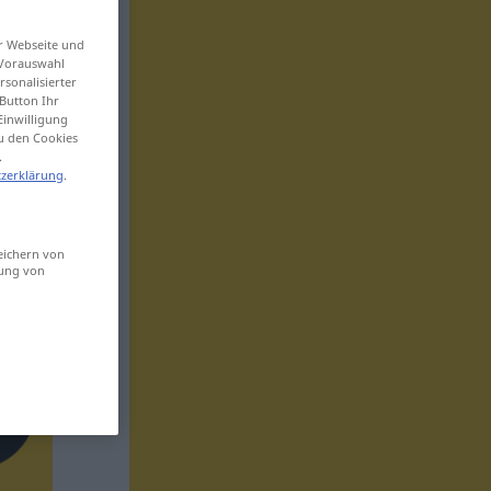
er Webseite und
 Vorauswahl
sonalisierter
Button Ihr
Einwilligung
zu den Cookies
.
zerklärung
.
eichern von
sung von