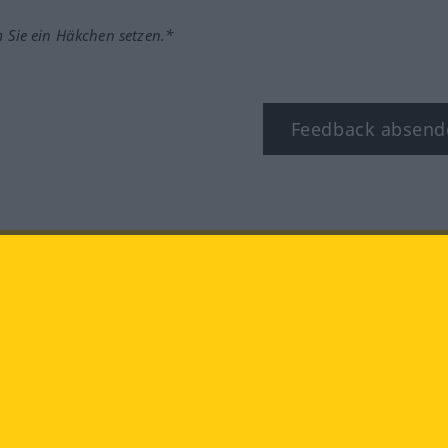
m Sie ein Häkchen setzen.*
Feedback absend
ook
YouTube
Instagram