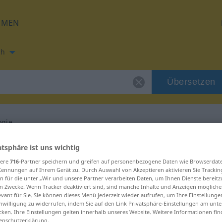
HMEN
ch
Übersetzen
ogie
ung für "archeologie"
atsphäre ist uns wichtig
sere
716
-Partner speichern und greifen auf personenbezogene Daten wie Browserdat
Kennungen auf Ihrem Gerät zu. Durch Auswahl von Akzeptieren aktivieren Sie Trackin
tzung
n für die unter „Wir und unsere Partner verarbeiten Daten, um Ihnen Dienste bereitz
n Zwecke. Wenn Tracker deaktiviert sind, sind manche Inhalte und Anzeigen mögliche
evant für Sie. Sie können dieses Menü jederzeit wieder aufrufen, um Ihre Einstellung
inwilligung zu widerrufen, indem Sie auf den Link Privatsphäre-Einstellungen am unt
cken. Ihre Einstellungen gelten innerhalb unseres Website. Weitere Informationen fin
enschutzerklärung.