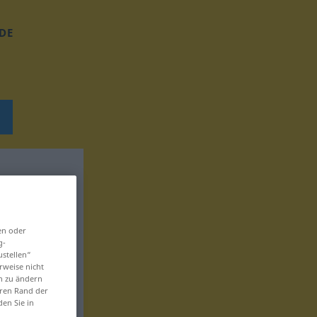
DE
en oder
g-
ustellen“
rweise nicht
en zu ändern
eren Rand der
den Sie in