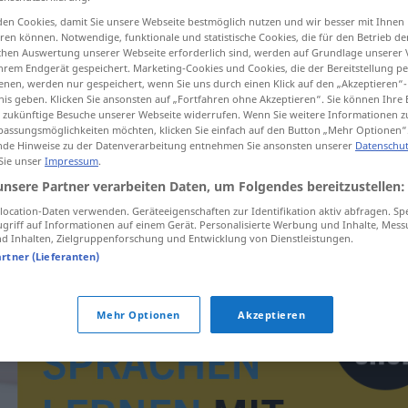
en Cookies, damit Sie unsere Webseite bestmöglich nutzen und wir besser mit Ihnen
en können. Notwendige, funktionale und statistische Cookies, die für den Betrieb d
ischen Auswertung unserer Webseite erforderlich sind, werden auf Grundlage unserer
hrem Endgerät gespeichert. Marketing-Cookies und Cookies, die der Bereitstellung per
tippen)
nen, werden nur gespeichert, wenn Sie uns durch einen Klick auf den „Akzeptieren“-
nis geben. Klicken Sie ansonsten auf „Fortfahren ohne Akzeptieren“. Sie können Ihre 
ür zukünftige Besuche unserer Webseite widerrufen. Wenn Sie weitere Informationen 
assungsmöglichkeiten möchten, klicken Sie einfach auf den Button „Mehr Optionen“
de Hinweise zu der Datenverarbeitung entnehmen Sie ansonsten unserer
Datenschut
 Sie unser
Impressum
.
unsere Partner verarbeiten Daten, um Folgendes bereitzustellen:
archeologie
ocation-Daten verwenden. Geräteeigenschaften zur Identifikation aktiv abfragen. Sp
griff auf Informationen auf einem Gerät. Personalisierte Werbung und Inhalte, Mes
 Inhalten, Zielgruppenforschung und Entwicklung von Dienstleistungen.
artner (Lieferanten)
Mehr Optionen
Akzeptieren