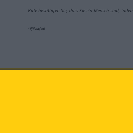
Bitte bestätigen Sie, dass Sie ein Mensch sind, inde
*Pflichtfeld
Besuchen Sie uns auf:
faceb
Langenscheidt