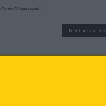
m Sie ein Häkchen setzen.*
Feedback absend
ook
YouTube
Instagram