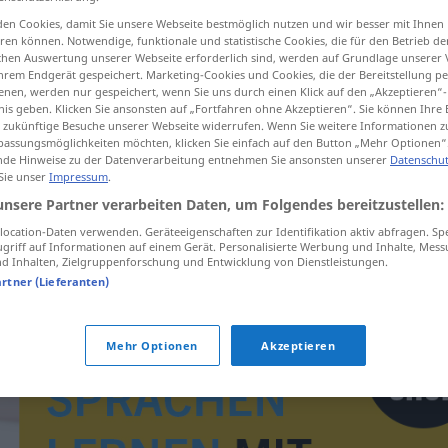
en Cookies, damit Sie unsere Webseite bestmöglich nutzen und wir besser mit Ihnen
en können. Notwendige, funktionale und statistische Cookies, die für den Betrieb d
ischen Auswertung unserer Webseite erforderlich sind, werden auf Grundlage unserer
hrem Endgerät gespeichert. Marketing-Cookies und Cookies, die der Bereitstellung per
tippen)
nen, werden nur gespeichert, wenn Sie uns durch einen Klick auf den „Akzeptieren“-
nis geben. Klicken Sie ansonsten auf „Fortfahren ohne Akzeptieren“. Sie können Ihre 
ür zukünftige Besuche unserer Webseite widerrufen. Wenn Sie weitere Informationen 
assungsmöglichkeiten möchten, klicken Sie einfach auf den Button „Mehr Optionen“
de Hinweise zu der Datenverarbeitung entnehmen Sie ansonsten unserer
Datenschut
 Sie unser
Impressum
.
unsere Partner verarbeiten Daten, um Folgendes bereitzustellen:
archeolog
ocation-Daten verwenden. Geräteeigenschaften zur Identifikation aktiv abfragen. Sp
griff auf Informationen auf einem Gerät. Personalisierte Werbung und Inhalte, Mes
 Inhalten, Zielgruppenforschung und Entwicklung von Dienstleistungen.
artner (Lieferanten)
Mehr Optionen
Akzeptieren