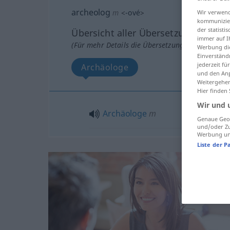
archeolog
m
<
-ové
>
Wir verwend
kommunizier
der statist
Übersicht aller Übersetzungen
immer auf I
(Für mehr Details die Übersetzung anklicken/an
Werbung die
Einverständ
jederzeit f
Archäologe
und den Anp
Weitergehen
Hier finden
Wir und 
Archäologe
m
Genaue Geol
und/oder Zu
Werbung und
Liste der P