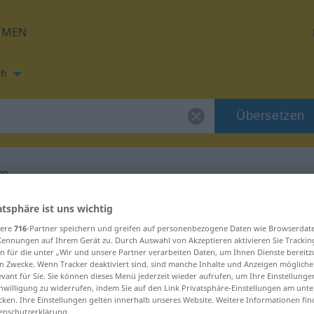
HMEN
ch
Übersetzen
og
ung für "archeolog"
atsphäre ist uns wichtig
sere
716
-Partner speichern und greifen auf personenbezogene Daten wie Browserdat
Kennungen auf Ihrem Gerät zu. Durch Auswahl von Akzeptieren aktivieren Sie Trackin
ung
n für die unter „Wir und unsere Partner verarbeiten Daten, um Ihnen Dienste bereitz
n Zwecke. Wenn Tracker deaktiviert sind, sind manche Inhalte und Anzeigen mögliche
evant für Sie. Sie können dieses Menü jederzeit wieder aufrufen, um Ihre Einstellung
inwilligung zu widerrufen, indem Sie auf den Link Privatsphäre-Einstellungen am unt
cken. Ihre Einstellungen gelten innerhalb unseres Website. Weitere Informationen fin
enschutzerklärung.