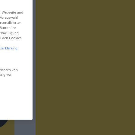
er Webseite und
 Vorauswahl
sonalisierter
Button Ihr
Einwilligung
zu den Cookies
.
zerklärung
.
eichern von
sung von