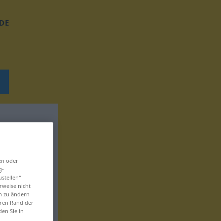
DE
en oder
g-
ustellen“
rweise nicht
en zu ändern
eren Rand der
den Sie in