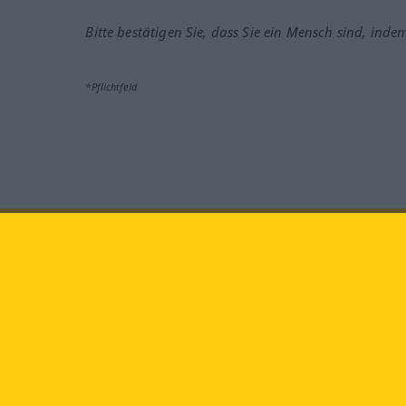
Bitte bestätigen Sie, dass Sie ein Mensch sind, inde
*Pflichtfeld
Besuchen Sie uns auf:
faceb
Langenscheidt