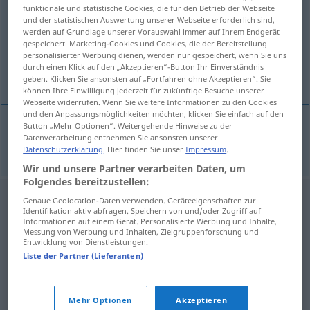
funktionale und statistische Cookies, die für den Betrieb der Webseite
und der statistischen Auswertung unserer Webseite erforderlich sind,
Übersicht aller Übersetzungen
werden auf Grundlage unserer Vorauswahl immer auf Ihrem Endgerät
(Für mehr Details die Übersetzung anklicken/antippen)
gespeichert. Marketing-Cookies und Cookies, die der Bereitstellung
personalisierter Werbung dienen, werden nur gespeichert, wenn Sie uns
durch einen Klick auf den „Akzeptieren“-Button Ihr Einverständnis
Anglist
geben. Klicken Sie ansonsten auf „Fortfahren ohne Akzeptieren“. Sie
können Ihre Einwilligung jederzeit für zukünftige Besuche unserer
Webseite widerrufen. Wenn Sie weitere Informationen zu den Cookies
und den Anpassungsmöglichkeiten möchten, klicken Sie einfach auf den
Button „Mehr Optionen“. Weitergehende Hinweise zu der
Datenverarbeitung entnehmen Sie ansonsten unserer
Anglist
m
anglista
Datenschutzerklärung
. Hier finden Sie unser
Impressum
.
Wir und unsere Partner verarbeiten Daten, um
Folgendes bereitzustellen:
Genaue Geolocation-Daten verwenden. Geräteeigenschaften zur
Identifikation aktiv abfragen. Speichern von und/oder Zugriff auf
Informationen auf einem Gerät. Personalisierte Werbung und Inhalte,
Messung von Werbung und Inhalten, Zielgruppenforschung und
Entwicklung von Dienstleistungen.
Liste der Partner (Lieferanten)
Mehr Optionen
Akzeptieren