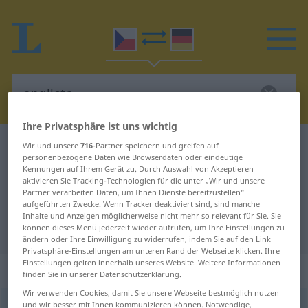
Ihre Privatsphäre ist uns wichtig
Tschechisch-Deutsch Wörterbuch
anglista
Wir und unsere
716
-Partner speichern und greifen auf
personenbezogene Daten wie Browserdaten oder eindeutige
Tschechisch-Deutsch Übersetzung
Kennungen auf Ihrem Gerät zu. Durch Auswahl von Akzeptieren
aktivieren Sie Tracking-Technologien für die unter „Wir und unsere
für "anglista"
Partner verarbeiten Daten, um Ihnen Dienste bereitzustellen“
aufgeführten Zwecke. Wenn Tracker deaktiviert sind, sind manche
Inhalte und Anzeigen möglicherweise nicht mehr so relevant für Sie. Sie
"anglista" Deutsch Übersetzung
können dieses Menü jederzeit wieder aufrufen, um Ihre Einstellungen zu
ändern oder Ihre Einwilligung zu widerrufen, indem Sie auf den Link
Privatsphäre-Einstellungen am unteren Rand der Webseite klicken. Ihre
Einstellungen gelten innerhalb unseres Website. Weitere Informationen
„anglista“
: maskulin
finden Sie in unserer Datenschutzerklärung.
Wir verwenden Cookies, damit Sie unsere Webseite bestmöglich nutzen
und wir besser mit Ihnen kommunizieren können. Notwendige,
anglista
m