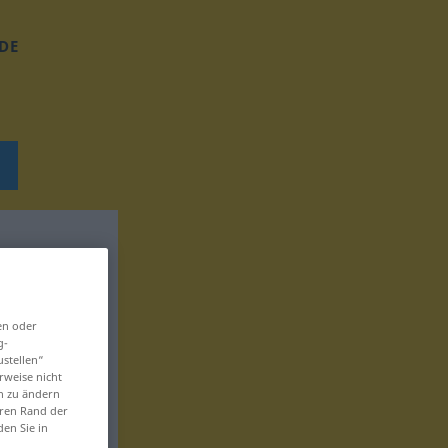
DE
en oder
g-
ustellen“
rweise nicht
en zu ändern
eren Rand der
den Sie in