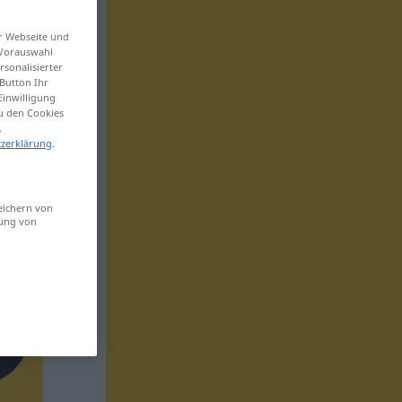
er Webseite und
 Vorauswahl
sonalisierter
Button Ihr
Einwilligung
zu den Cookies
.
zerklärung
.
eichern von
sung von