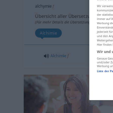
alchymie
f
Wir verwend
kommunizier
der statist
Übersicht aller Übersetzungen
immer auf I
(Für mehr Details die Übersetzung anklicken/an
Werbung die
Einverständ
jederzeit f
Alchimie
und den Anp
Weitergehen
Hier finden
Wir und 
Alchimie
f
Genaue Geol
und/oder Zu
Werbung und
Liste der P