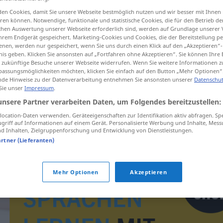
en Cookies, damit Sie unsere Webseite bestmöglich nutzen und wir besser mit Ihnen
en können. Notwendige, funktionale und statistische Cookies, die für den Betrieb d
ischen Auswertung unserer Webseite erforderlich sind, werden auf Grundlage unserer
hrem Endgerät gespeichert. Marketing-Cookies und Cookies, die der Bereitstellung per
tippen)
nen, werden nur gespeichert, wenn Sie uns durch einen Klick auf den „Akzeptieren“-
nis geben. Klicken Sie ansonsten auf „Fortfahren ohne Akzeptieren“. Sie können Ihre 
ür zukünftige Besuche unserer Webseite widerrufen. Wenn Sie weitere Informationen 
assungsmöglichkeiten möchten, klicken Sie einfach auf den Button „Mehr Optionen“
de Hinweise zu der Datenverarbeitung entnehmen Sie ansonsten unserer
Datenschut
 Sie unser
Impressum
.
unsere Partner verarbeiten Daten, um Folgendes bereitzustellen:
alchymie
ocation-Daten verwenden. Geräteeigenschaften zur Identifikation aktiv abfragen. Sp
griff auf Informationen auf einem Gerät. Personalisierte Werbung und Inhalte, Mes
 Inhalten, Zielgruppenforschung und Entwicklung von Dienstleistungen.
artner (Lieferanten)
Mehr Optionen
Akzeptieren