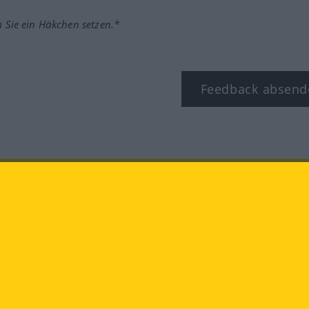
m Sie ein Häkchen setzen.*
Feedback absend
ook
YouTube
Instagram