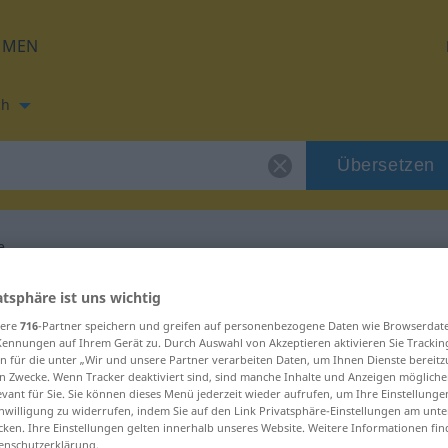
HMEN
ch
Übersetzen
e
ung für "alchymie"
atsphäre ist uns wichtig
sere
716
-Partner speichern und greifen auf personenbezogene Daten wie Browserdat
Kennungen auf Ihrem Gerät zu. Durch Auswahl von Akzeptieren aktivieren Sie Trackin
ng
n für die unter „Wir und unsere Partner verarbeiten Daten, um Ihnen Dienste bereitz
n Zwecke. Wenn Tracker deaktiviert sind, sind manche Inhalte und Anzeigen mögliche
evant für Sie. Sie können dieses Menü jederzeit wieder aufrufen, um Ihre Einstellung
inwilligung zu widerrufen, indem Sie auf den Link Privatsphäre-Einstellungen am unt
cken. Ihre Einstellungen gelten innerhalb unseres Website. Weitere Informationen fin
enschutzerklärung.