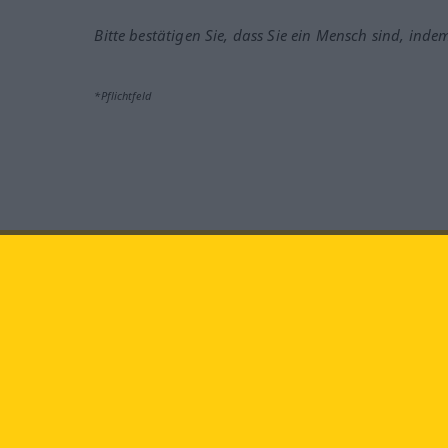
Bitte bestätigen Sie, dass Sie ein Mensch sind, inde
*Pflichtfeld
Besuchen Sie uns auf:
faceb
Langenscheidt