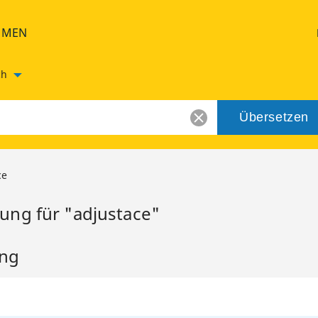
HMEN
ch
Übersetzen
ce
ung für "adjustace"
ung