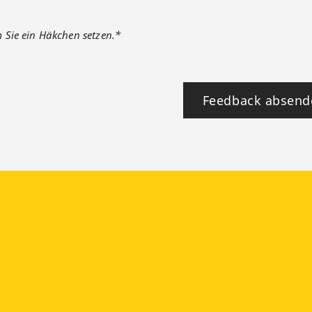
m Sie ein Häkchen setzen.*
Feedback absend
ook
YouTube
Instagram