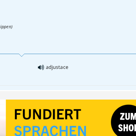
tippen)
adjustace