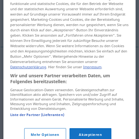
funktionale und statistische Cookies, die für den Betrieb der Webseite
und der statistischen Auswertung unserer Webseite erforderlich sind,
Übersicht aller Übersetzungen
werden auf Grundlage unserer Vorauswahl immer auf Ihrem Endgerät
(Für mehr Details die Übersetzung anklicken/antippen)
gespeichert. Marketing-Cookies und Cookies, die der Bereitstellung
personalisierter Werbung dienen, werden nur gespeichert, wenn Sie uns
durch einen Klick auf den „Akzeptieren“-Button Ihr Einverständnis
Absorption
geben. Klicken Sie ansonsten auf „Fortfahren ohne Akzeptieren“. Sie
können Ihre Einwilligung jederzeit für zukünftige Besuche unserer
Webseite widerrufen. Wenn Sie weitere Informationen zu den Cookies
und den Anpassungsmöglichkeiten möchten, klicken Sie einfach auf den
Button „Mehr Optionen“. Weitergehende Hinweise zu der
Datenverarbeitung entnehmen Sie ansonsten unserer
Absorption
f
absorpce
Datenschutzerklärung
. Hier finden Sie unser
Impressum
.
Wir und unsere Partner verarbeiten Daten, um
Folgendes bereitzustellen:
Genaue Geolocation-Daten verwenden. Geräteeigenschaften zur
Identifikation aktiv abfragen. Speichern von und/oder Zugriff auf
Informationen auf einem Gerät. Personalisierte Werbung und Inhalte,
Messung von Werbung und Inhalten, Zielgruppenforschung und
Entwicklung von Dienstleistungen.
Liste der Partner (Lieferanten)
Mehr Optionen
Akzeptieren