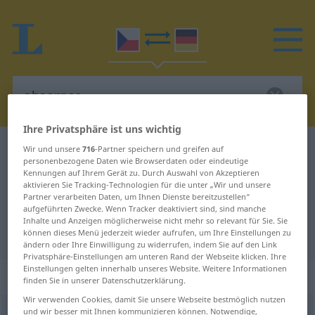
Ihre Privatsphäre ist uns wichtig
Tschechisch-Deutsch Wörterbuch
absorpce
Wir und unsere
716
-Partner speichern und greifen auf
personenbezogene Daten wie Browserdaten oder eindeutige
Tschechisch-Deutsch Übersetzung
Kennungen auf Ihrem Gerät zu. Durch Auswahl von Akzeptieren
aktivieren Sie Tracking-Technologien für die unter „Wir und unsere
für "absorpce"
Partner verarbeiten Daten, um Ihnen Dienste bereitzustellen“
aufgeführten Zwecke. Wenn Tracker deaktiviert sind, sind manche
Inhalte und Anzeigen möglicherweise nicht mehr so relevant für Sie. Sie
"absorpce" Deutsch Übersetzung
können dieses Menü jederzeit wieder aufrufen, um Ihre Einstellungen zu
ändern oder Ihre Einwilligung zu widerrufen, indem Sie auf den Link
Privatsphäre-Einstellungen am unteren Rand der Webseite klicken. Ihre
Einstellungen gelten innerhalb unseres Website. Weitere Informationen
„absorpce“
: feminin
finden Sie in unserer Datenschutzerklärung.
Wir verwenden Cookies, damit Sie unsere Webseite bestmöglich nutzen
und wir besser mit Ihnen kommunizieren können. Notwendige,
absorpce
f