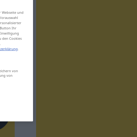
er Webseite und
 Vorauswahl
sonalisierter
Button Ihr
Einwilligung
zu den Cookies
.
zerklärung
.
eichern von
sung von