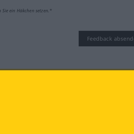
m Sie ein Häkchen setzen.*
Feedback absend
ook
YouTube
Instagram