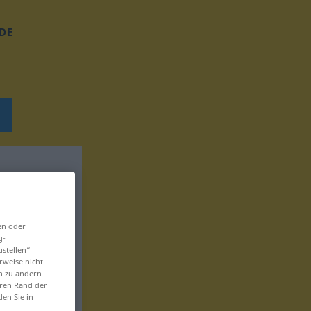
DE
en oder
g-
ustellen“
rweise nicht
en zu ändern
eren Rand der
den Sie in