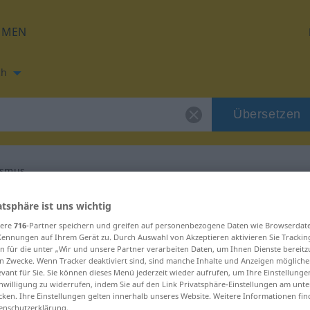
HMEN
ch
Übersetzen
ismus
ung für "absolutismus"
atsphäre ist uns wichtig
sere
716
-Partner speichern und greifen auf personenbezogene Daten wie Browserdat
Kennungen auf Ihrem Gerät zu. Durch Auswahl von Akzeptieren aktivieren Sie Trackin
etzung
n für die unter „Wir und unsere Partner verarbeiten Daten, um Ihnen Dienste bereitz
n Zwecke. Wenn Tracker deaktiviert sind, sind manche Inhalte und Anzeigen mögliche
evant für Sie. Sie können dieses Menü jederzeit wieder aufrufen, um Ihre Einstellung
inwilligung zu widerrufen, indem Sie auf den Link Privatsphäre-Einstellungen am unt
cken. Ihre Einstellungen gelten innerhalb unseres Website. Weitere Informationen fin
enschutzerklärung.