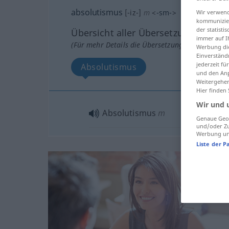
absolutismus
[-iz-]
m
<
-sm-
>
Wir verwend
kommunizier
der statist
Übersicht aller Übersetzungen
immer auf I
(Für mehr Details die Übersetzung anklicken/an
Werbung die
Einverständ
jederzeit f
Absolutismus
und den Anp
Weitergehen
Hier finden
Wir und 
Absolutismus
m
Genaue Geol
und/oder Zu
Werbung und
Liste der P