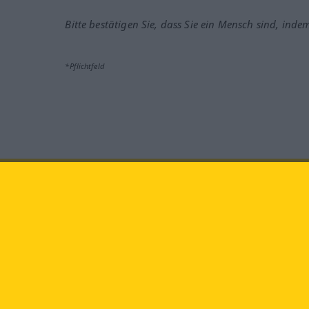
Bitte bestätigen Sie, dass Sie ein Mensch sind, inde
*Pflichtfeld
Besuchen Sie uns auf:
faceb
Langenscheidt