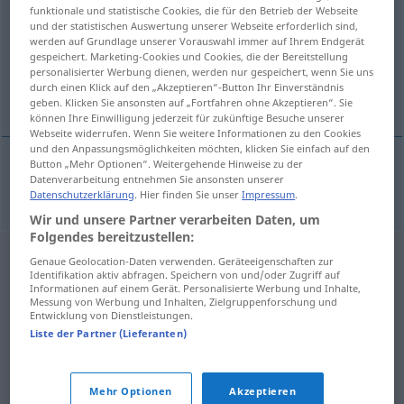
funktionale und statistische Cookies, die für den Betrieb der Webseite
und der statistischen Auswertung unserer Webseite erforderlich sind,
Übersicht aller Übersetzungen
werden auf Grundlage unserer Vorauswahl immer auf Ihrem Endgerät
(Für mehr Details die Übersetzung anklicken/antippen)
gespeichert. Marketing-Cookies und Cookies, die der Bereitstellung
personalisierter Werbung dienen, werden nur gespeichert, wenn Sie uns
durch einen Klick auf den „Akzeptieren“-Button Ihr Einverständnis
Absolution
geben. Klicken Sie ansonsten auf „Fortfahren ohne Akzeptieren“. Sie
können Ihre Einwilligung jederzeit für zukünftige Besuche unserer
Webseite widerrufen. Wenn Sie weitere Informationen zu den Cookies
und den Anpassungsmöglichkeiten möchten, klicken Sie einfach auf den
Button „Mehr Optionen“. Weitergehende Hinweise zu der
Datenverarbeitung entnehmen Sie ansonsten unserer
Absolution
f
absoluce
REL
Datenschutzerklärung
. Hier finden Sie unser
Impressum
.
Wir und unsere Partner verarbeiten Daten, um
Folgendes bereitzustellen:
Genaue Geolocation-Daten verwenden. Geräteeigenschaften zur
Identifikation aktiv abfragen. Speichern von und/oder Zugriff auf
Informationen auf einem Gerät. Personalisierte Werbung und Inhalte,
Messung von Werbung und Inhalten, Zielgruppenforschung und
Entwicklung von Dienstleistungen.
Liste der Partner (Lieferanten)
Mehr Optionen
Akzeptieren