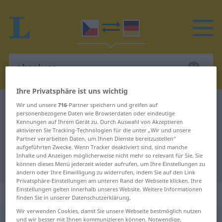
Ihre Privatsphäre ist uns wichtig
Tschechisch-Deutsch Wörterbuch
absoluce
Wir und unsere
716
-Partner speichern und greifen auf
personenbezogene Daten wie Browserdaten oder eindeutige
Tschechisch-Deutsch Übersetzung
Kennungen auf Ihrem Gerät zu. Durch Auswahl von Akzeptieren
aktivieren Sie Tracking-Technologien für die unter „Wir und unsere
für "absoluce"
Partner verarbeiten Daten, um Ihnen Dienste bereitzustellen“
aufgeführten Zwecke. Wenn Tracker deaktiviert sind, sind manche
Inhalte und Anzeigen möglicherweise nicht mehr so relevant für Sie. Sie
"absoluce" Deutsch Übersetzung
können dieses Menü jederzeit wieder aufrufen, um Ihre Einstellungen zu
ändern oder Ihre Einwilligung zu widerrufen, indem Sie auf den Link
Privatsphäre-Einstellungen am unteren Rand der Webseite klicken. Ihre
Einstellungen gelten innerhalb unseres Website. Weitere Informationen
„absoluce“
: feminin
finden Sie in unserer Datenschutzerklärung.
Wir verwenden Cookies, damit Sie unsere Webseite bestmöglich nutzen
und wir besser mit Ihnen kommunizieren können. Notwendige,
absoluce
f