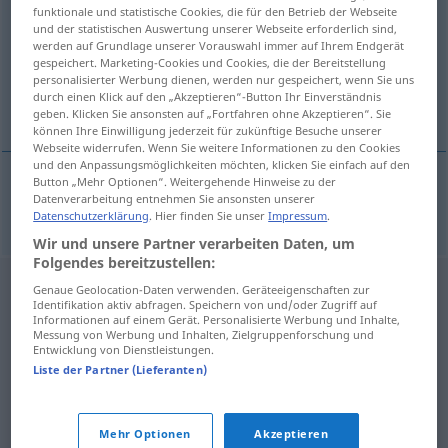
funktionale und statistische Cookies, die für den Betrieb der Webseite
und der statistischen Auswertung unserer Webseite erforderlich sind,
Übersicht aller Übersetzungen
werden auf Grundlage unserer Vorauswahl immer auf Ihrem Endgerät
(Für mehr Details die Übersetzung anklicken/antippen)
gespeichert. Marketing-Cookies und Cookies, die der Bereitstellung
personalisierter Werbung dienen, werden nur gespeichert, wenn Sie uns
durch einen Klick auf den „Akzeptieren“-Button Ihr Einverständnis
Abkürzung
geben. Klicken Sie ansonsten auf „Fortfahren ohne Akzeptieren“. Sie
können Ihre Einwilligung jederzeit für zukünftige Besuche unserer
Webseite widerrufen. Wenn Sie weitere Informationen zu den Cookies
und den Anpassungsmöglichkeiten möchten, klicken Sie einfach auf den
Button „Mehr Optionen“. Weitergehende Hinweise zu der
Datenverarbeitung entnehmen Sie ansonsten unserer
Abkürzung
f
abreviace
Datenschutzerklärung
. Hier finden Sie unser
Impressum
.
Wir und unsere Partner verarbeiten Daten, um
Folgendes bereitzustellen:
Genaue Geolocation-Daten verwenden. Geräteeigenschaften zur
Identifikation aktiv abfragen. Speichern von und/oder Zugriff auf
Informationen auf einem Gerät. Personalisierte Werbung und Inhalte,
Messung von Werbung und Inhalten, Zielgruppenforschung und
Entwicklung von Dienstleistungen.
Liste der Partner (Lieferanten)
Mehr Optionen
Akzeptieren