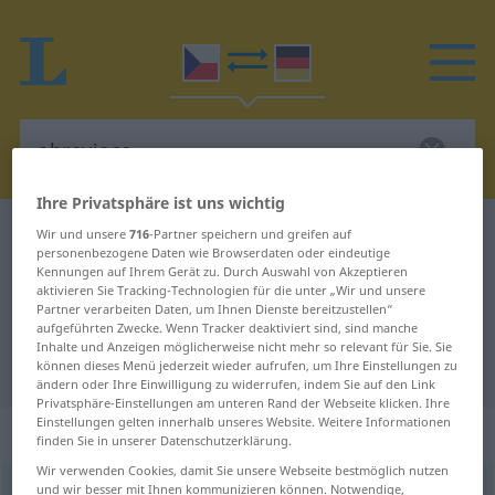
Ihre Privatsphäre ist uns wichtig
Tschechisch-Deutsch Wörterbuch
abreviace
Wir und unsere
716
-Partner speichern und greifen auf
personenbezogene Daten wie Browserdaten oder eindeutige
Tschechisch-Deutsch Übersetzung
Kennungen auf Ihrem Gerät zu. Durch Auswahl von Akzeptieren
aktivieren Sie Tracking-Technologien für die unter „Wir und unsere
für "abreviace"
Partner verarbeiten Daten, um Ihnen Dienste bereitzustellen“
aufgeführten Zwecke. Wenn Tracker deaktiviert sind, sind manche
Inhalte und Anzeigen möglicherweise nicht mehr so relevant für Sie. Sie
"abreviace" Deutsch Übersetzung
können dieses Menü jederzeit wieder aufrufen, um Ihre Einstellungen zu
ändern oder Ihre Einwilligung zu widerrufen, indem Sie auf den Link
Privatsphäre-Einstellungen am unteren Rand der Webseite klicken. Ihre
Einstellungen gelten innerhalb unseres Website. Weitere Informationen
„abreviace“
: feminin
finden Sie in unserer Datenschutzerklärung.
Wir verwenden Cookies, damit Sie unsere Webseite bestmöglich nutzen
und wir besser mit Ihnen kommunizieren können. Notwendige,
abreviace
f