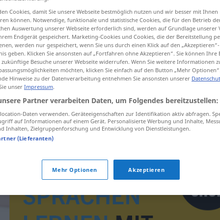
en Cookies, damit Sie unsere Webseite bestmöglich nutzen und wir besser mit Ihnen
en können. Notwendige, funktionale und statistische Cookies, die für den Betrieb d
ischen Auswertung unserer Webseite erforderlich sind, werden auf Grundlage unserer
hrem Endgerät gespeichert. Marketing-Cookies und Cookies, die der Bereitstellung per
tippen)
nen, werden nur gespeichert, wenn Sie uns durch einen Klick auf den „Akzeptieren“-
nis geben. Klicken Sie ansonsten auf „Fortfahren ohne Akzeptieren“. Sie können Ihre 
ür zukünftige Besuche unserer Webseite widerrufen. Wenn Sie weitere Informationen 
assungsmöglichkeiten möchten, klicken Sie einfach auf den Button „Mehr Optionen“
de Hinweise zu der Datenverarbeitung entnehmen Sie ansonsten unserer
Datenschut
 Sie unser
Impressum
.
unsere Partner verarbeiten Daten, um Folgendes bereitzustellen:
abnormalita
ocation-Daten verwenden. Geräteeigenschaften zur Identifikation aktiv abfragen. Sp
griff auf Informationen auf einem Gerät. Personalisierte Werbung und Inhalte, Mes
 Inhalten, Zielgruppenforschung und Entwicklung von Dienstleistungen.
artner (Lieferanten)
Mehr Optionen
Akzeptieren