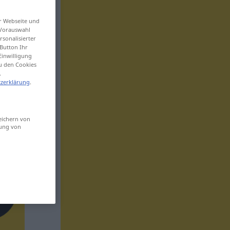
er Webseite und
 Vorauswahl
sonalisierter
Button Ihr
Einwilligung
zu den Cookies
.
zerklärung
.
eichern von
sung von