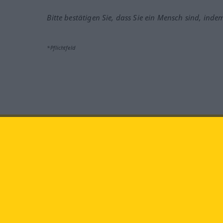
Bitte bestätigen Sie, dass Sie ein Mensch sind, inde
*Pflichtfeld
Besuchen Sie uns auf:
faceb
Langenscheidt