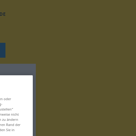
DE
en oder
g-
ustellen“
rweise nicht
en zu ändern
eren Rand der
den Sie in