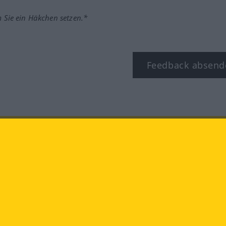
m Sie ein Häkchen setzen.*
Feedback absend
ook
YouTube
Instagram