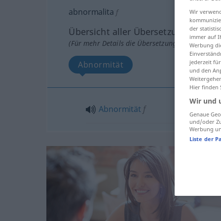
abnormalita
f
Wir verwend
kommunizier
der statist
Übersicht aller Übersetzungen
immer auf I
(Für mehr Details die Übersetzung anklicken/an
Werbung die
Einverständ
jederzeit f
Abnormität
und den Anp
Weitergehen
Hier finden
Wir und 
Abnormität
f
Genaue Geol
und/oder Zu
Werbung und
Liste der P