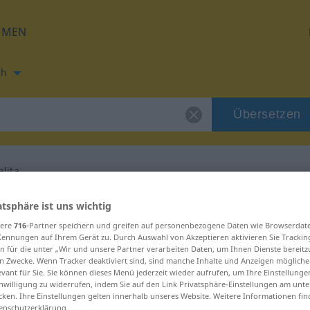
HMEN
ch
Übersetzen
lita
ung für "abnormalita"
atsphäre ist uns wichtig
sere
716
-Partner speichern und greifen auf personenbezogene Daten wie Browserdat
Kennungen auf Ihrem Gerät zu. Durch Auswahl von Akzeptieren aktivieren Sie Trackin
tzung
n für die unter „Wir und unsere Partner verarbeiten Daten, um Ihnen Dienste bereitz
n Zwecke. Wenn Tracker deaktiviert sind, sind manche Inhalte und Anzeigen mögliche
evant für Sie. Sie können dieses Menü jederzeit wieder aufrufen, um Ihre Einstellung
inwilligung zu widerrufen, indem Sie auf den Link Privatsphäre-Einstellungen am unt
cken. Ihre Einstellungen gelten innerhalb unseres Website. Weitere Informationen fin
enschutzerklärung.