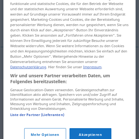
funktionale und statistische Cookies, die für den Betrieb der Webseite
und der statistischen Auswertung unserer Webseite erforderlich sind,
Übersicht aller Übersetzungen
werden auf Grundlage unserer Vorauswahl immer auf Ihrem Endgerät
(Für mehr Details die Übersetzung anklicken/antippen)
gespeichert. Marketing-Cookies und Cookies, die der Bereitstellung
personalisierter Werbung dienen, werden nur gespeichert, wenn Sie uns
durch einen Klick auf den „Akzeptieren“-Button Ihr Einverständnis
abdanken
geben. Klicken Sie ansonsten auf „Fortfahren ohne Akzeptieren“. Sie
können Ihre Einwilligung jederzeit für zukünftige Besuche unserer
Webseite widerrufen. Wenn Sie weitere Informationen zu den Cookies
und den Anpassungsmöglichkeiten möchten, klicken Sie einfach auf den
Button „Mehr Optionen“. Weitergehende Hinweise zu der
Datenverarbeitung entnehmen Sie ansonsten unserer
abdanken
abdikovat
Datenschutzerklärung
. Hier finden Sie unser
Impressum
.
Wir und unsere Partner verarbeiten Daten, um
Folgendes bereitzustellen:
Genaue Geolocation-Daten verwenden. Geräteeigenschaften zur
Identifikation aktiv abfragen. Speichern von und/oder Zugriff auf
Informationen auf einem Gerät. Personalisierte Werbung und Inhalte,
Messung von Werbung und Inhalten, Zielgruppenforschung und
Entwicklung von Dienstleistungen.
Liste der Partner (Lieferanten)
Mehr Optionen
Akzeptieren