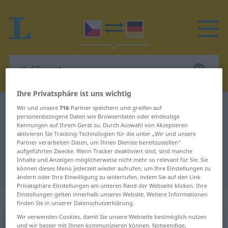
Ihre Privatsphäre ist uns wichtig
Tschechisch-Deutsch Wörterbuch
abdikovat
Wir und unsere
716
-Partner speichern und greifen auf
personenbezogene Daten wie Browserdaten oder eindeutige
Tschechisch-Deutsch Übersetzung
Kennungen auf Ihrem Gerät zu. Durch Auswahl von Akzeptieren
aktivieren Sie Tracking-Technologien für die unter „Wir und unsere
für "abdikovat"
Partner verarbeiten Daten, um Ihnen Dienste bereitzustellen“
aufgeführten Zwecke. Wenn Tracker deaktiviert sind, sind manche
Inhalte und Anzeigen möglicherweise nicht mehr so relevant für Sie. Sie
"abdikovat" Deutsch Übersetzung
können dieses Menü jederzeit wieder aufrufen, um Ihre Einstellungen zu
ändern oder Ihre Einwilligung zu widerrufen, indem Sie auf den Link
Privatsphäre-Einstellungen am unteren Rand der Webseite klicken. Ihre
Einstellungen gelten innerhalb unseres Website. Weitere Informationen
„abdikovat“
finden Sie in unserer Datenschutzerklärung.
Wir verwenden Cookies, damit Sie unsere Webseite bestmöglich nutzen
und wir besser mit Ihnen kommunizieren können. Notwendige,
abdikovat
<
(im)pf
;
-kuji
>