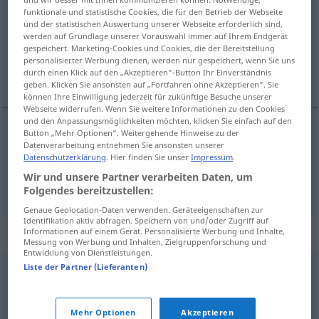
funktionale und statistische Cookies, die für den Betrieb der Webseite
und der statistischen Auswertung unserer Webseite erforderlich sind,
Übersicht aller Übersetzungen
werden auf Grundlage unserer Vorauswahl immer auf Ihrem Endgerät
(Für mehr Details die Übersetzung anklicken/antippen)
gespeichert. Marketing-Cookies und Cookies, die der Bereitstellung
personalisierter Werbung dienen, werden nur gespeichert, wenn Sie uns
durch einen Klick auf den „Akzeptieren“-Button Ihr Einverständnis
graben, schanzen
geben. Klicken Sie ansonsten auf „Fortfahren ohne Akzeptieren“. Sie
können Ihre Einwilligung jederzeit für zukünftige Besuche unserer
Webseite widerrufen. Wenn Sie weitere Informationen zu den Cookies
und den Anpassungsmöglichkeiten möchten, klicken Sie einfach auf den
Button „Mehr Optionen“. Weitergehende Hinweise zu der
Datenverarbeitung entnehmen Sie ansonsten unserer
graben
zapar
Datenschutzerklärung
. Hier finden Sie unser
Impressum
.
Wir und unsere Partner verarbeiten Daten, um
schanzen
zapar
MIL
Folgendes bereitzustellen:
Genaue Geolocation-Daten verwenden. Geräteeigenschaften zur
Identifikation aktiv abfragen. Speichern von und/oder Zugriff auf
Synonyme für "zapar"
Informationen auf einem Gerät. Personalisierte Werbung und Inhalte,
Messung von Werbung und Inhalten, Zielgruppenforschung und
Entwicklung von Dienstleistungen.
Liste der Partner (Lieferanten)
cavar
,
desmontar
,
minar
Mehr Optionen
Akzeptieren
© OpenThesaurus-es