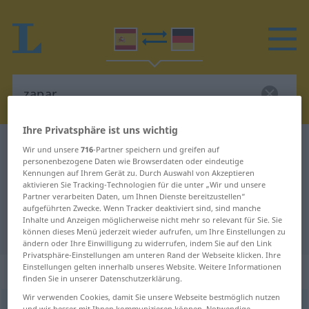
Ihre Privatsphäre ist uns wichtig
Spanisch-Deutsch Wörterbuch
zapar
Wir und unsere
716
-Partner speichern und greifen auf
personenbezogene Daten wie Browserdaten oder eindeutige
Spanisch-Deutsch Übersetzung für
Kennungen auf Ihrem Gerät zu. Durch Auswahl von Akzeptieren
aktivieren Sie Tracking-Technologien für die unter „Wir und unsere
"zapar"
Partner verarbeiten Daten, um Ihnen Dienste bereitzustellen“
aufgeführten Zwecke. Wenn Tracker deaktiviert sind, sind manche
Inhalte und Anzeigen möglicherweise nicht mehr so relevant für Sie. Sie
"zapar" Deutsch Übersetzung
können dieses Menü jederzeit wieder aufrufen, um Ihre Einstellungen zu
ändern oder Ihre Einwilligung zu widerrufen, indem Sie auf den Link
Privatsphäre-Einstellungen am unteren Rand der Webseite klicken. Ihre
Einstellungen gelten innerhalb unseres Website. Weitere Informationen
„zapar“
: verbo intransitivo
finden Sie in unserer Datenschutzerklärung.
Wir verwenden Cookies, damit Sie unsere Webseite bestmöglich nutzen
zapar
[θaˈpar]
v/i
und wir besser mit Ihnen kommunizieren können. Notwendige,