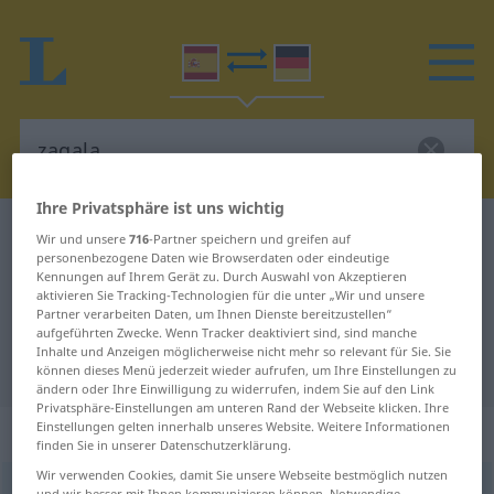
Ihre Privatsphäre ist uns wichtig
Spanisch-Deutsch Wörterbuch
zagala
Wir und unsere
716
-Partner speichern und greifen auf
personenbezogene Daten wie Browserdaten oder eindeutige
Spanisch-Deutsch Übersetzung für
Kennungen auf Ihrem Gerät zu. Durch Auswahl von Akzeptieren
aktivieren Sie Tracking-Technologien für die unter „Wir und unsere
"zagala"
Partner verarbeiten Daten, um Ihnen Dienste bereitzustellen“
aufgeführten Zwecke. Wenn Tracker deaktiviert sind, sind manche
Inhalte und Anzeigen möglicherweise nicht mehr so relevant für Sie. Sie
"zagala" Deutsch Übersetzung
können dieses Menü jederzeit wieder aufrufen, um Ihre Einstellungen zu
ändern oder Ihre Einwilligung zu widerrufen, indem Sie auf den Link
Privatsphäre-Einstellungen am unteren Rand der Webseite klicken. Ihre
Einstellungen gelten innerhalb unseres Website. Weitere Informationen
„zagala“
: femenino
finden Sie in unserer Datenschutzerklärung.
Wir verwenden Cookies, damit Sie unsere Webseite bestmöglich nutzen
zagala
[θaˈɣala]
f
und wir besser mit Ihnen kommunizieren können. Notwendige,