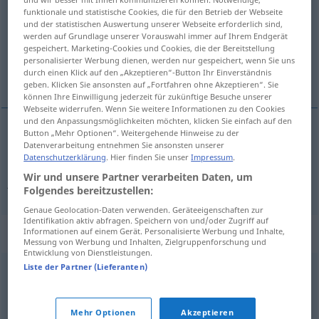
funktionale und statistische Cookies, die für den Betrieb der Webseite
und der statistischen Auswertung unserer Webseite erforderlich sind,
Übersicht aller Übersetzungen
werden auf Grundlage unserer Vorauswahl immer auf Ihrem Endgerät
(Für mehr Details die Übersetzung anklicken/antippen)
gespeichert. Marketing-Cookies und Cookies, die der Bereitstellung
personalisierter Werbung dienen, werden nur gespeichert, wenn Sie uns
durch einen Klick auf den „Akzeptieren“-Button Ihr Einverständnis
Hirtenmädchen, junges Mädchen
geben. Klicken Sie ansonsten auf „Fortfahren ohne Akzeptieren“. Sie
können Ihre Einwilligung jederzeit für zukünftige Besuche unserer
Webseite widerrufen. Wenn Sie weitere Informationen zu den Cookies
und den Anpassungsmöglichkeiten möchten, klicken Sie einfach auf den
Button „Mehr Optionen“. Weitergehende Hinweise zu der
Datenverarbeitung entnehmen Sie ansonsten unserer
Hirtenmädchen
n
zagala
pastora
Datenschutzerklärung
. Hier finden Sie unser
Impressum
.
Wir und unsere Partner verarbeiten Daten, um
junges
Mädchen
n
zagala
(≈ muchacha)
Folgendes bereitzustellen:
Genaue Geolocation-Daten verwenden. Geräteeigenschaften zur
Identifikation aktiv abfragen. Speichern von und/oder Zugriff auf
Synonyme für "zagala"
Informationen auf einem Gerät. Personalisierte Werbung und Inhalte,
Messung von Werbung und Inhalten, Zielgruppenforschung und
Entwicklung von Dienstleistungen.
Liste der Partner (Lieferanten)
muchacha
,
doncella
Mehr Optionen
Akzeptieren
© OpenThesaurus-es