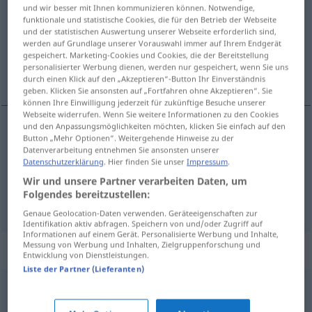
und wir besser mit Ihnen kommunizieren können. Notwendige,
funktionale und statistische Cookies, die für den Betrieb der Webseite
Übersicht aller Übersetzungen
und der statistischen Auswertung unserer Webseite erforderlich sind,
(Für mehr Details die Übersetzung anklicken/antippen)
werden auf Grundlage unserer Vorauswahl immer auf Ihrem Endgerät
gespeichert. Marketing-Cookies und Cookies, die der Bereitstellung
personalisierter Werbung dienen, werden nur gespeichert, wenn Sie uns
Weltall, Universum
durch einen Klick auf den „Akzeptieren“-Button Ihr Einverständnis
geben. Klicken Sie ansonsten auf „Fortfahren ohne Akzeptieren“. Sie
können Ihre Einwilligung jederzeit für zukünftige Besuche unserer
Webseite widerrufen. Wenn Sie weitere Informationen zu den Cookies
und den Anpassungsmöglichkeiten möchten, klicken Sie einfach auf den
Button „Mehr Optionen“. Weitergehende Hinweise zu der
Weltall
n
universo
Datenverarbeitung entnehmen Sie ansonsten unserer
Datenschutzerklärung
. Hier finden Sie unser
Impressum
.
Universum
n
universo
Wir und unsere Partner verarbeiten Daten, um
Folgendes bereitzustellen:
Genaue Geolocation-Daten verwenden. Geräteeigenschaften zur
Identifikation aktiv abfragen. Speichern von und/oder Zugriff auf
Informationen auf einem Gerät. Personalisierte Werbung und Inhalte,
Messung von Werbung und Inhalten, Zielgruppenforschung und
Beispielsätze für "universo"
Entwicklung von Dienstleistungen.
Liste der Partner (Lieferanten)
las entrañas del universo