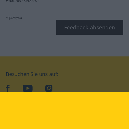
Häkchen setzen.*
*Pflichtfeld
Feedback absenden
Besuchen Sie uns auf:
facebook
YouTube
Instagram
Langenscheidt