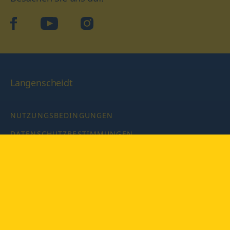
facebook
YouTube
Instagram
Langenscheidt
NUTZUNGSBEDINGUNGEN
DATENSCHUTZBESTIMMUNGEN
IMPRESSUM
PRIVATSPHÄRE-EINSTELLUNGEN
LATEINWÖRTERBUCH MIT CODE
Copyright © 2026 PONS Langenscheidt GmbH, Alle Rechte
vorbehalten.