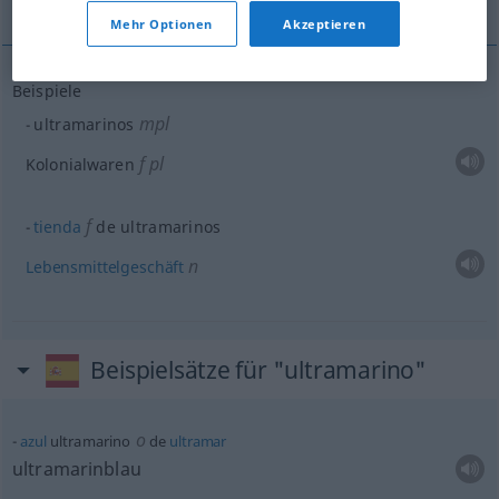
Mehr Optionen
Akzeptieren
Beispiele
mpl
ultramarinos
f
pl
Kolonialwaren
f
tienda
de ultramarinos
n
Lebensmittelgeschäft
Beispielsätze für "ultramarino"
o
azul
ultramarino
de
ultramar
ultramarinblau