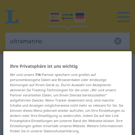
Spanisch-Deutsch Wörterbuch
ultramarino
Ihre Privatsphäre ist uns wichtig
Spanisch-Deutsch Übersetzung für
Wir und unsere
716
-Partner speichern und greifen auf
personenbezogene Daten wie Browserdaten oder eindeutige
"ultramarino"
Kennungen auf Ihrem Gerät zu. Durch Auswahl von Akzeptieren
aktivieren Sie Tracking-Technologien für die unter „Wir und unsere
Partner verarbeiten Daten, um Ihnen Dienste bereitzustellen“
"ultramarino" Deutsch Übersetzung
aufgeführten Zwecke. Wenn Tracker deaktiviert sind, sind manche
Inhalte und Anzeigen möglicherweise nicht mehr so relevant für Sie. Sie
können dieses Menü jederzeit wieder aufrufen, um Ihre Einstellungen zu
ändern oder Ihre Einwilligung zu widerrufen, indem Sie auf den Link
„ultramarino“
: adjetivo
Privatsphäre-Einstellungen am unteren Rand der Webseite klicken. Ihre
Einstellungen gelten innerhalb unseres Website. Weitere Informationen
finden Sie in unserer Datenschutzerklärung.
ultramarino
[ultramaˈrino]
adj