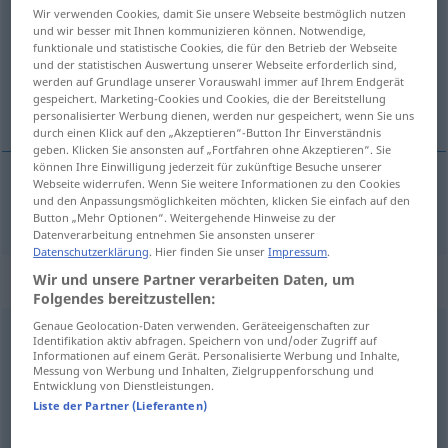
Wir verwenden Cookies, damit Sie unsere Webseite bestmöglich nutzen
und wir besser mit Ihnen kommunizieren können. Notwendige,
Übersicht aller Übersetzungen
funktionale und statistische Cookies, die für den Betrieb der Webseite
(Für mehr Details die Übersetzung anklicken/antippen)
und der statistischen Auswertung unserer Webseite erforderlich sind,
werden auf Grundlage unserer Vorauswahl immer auf Ihrem Endgerät
gespeichert. Marketing-Cookies und Cookies, die der Bereitstellung
überseeisch
personalisierter Werbung dienen, werden nur gespeichert, wenn Sie uns
durch einen Klick auf den „Akzeptieren“-Button Ihr Einverständnis
geben. Klicken Sie ansonsten auf „Fortfahren ohne Akzeptieren“. Sie
können Ihre Einwilligung jederzeit für zukünftige Besuche unserer
Webseite widerrufen. Wenn Sie weitere Informationen zu den Cookies
und den Anpassungsmöglichkeiten möchten, klicken Sie einfach auf den
überseeisch
ultramarino
Button „Mehr Optionen“. Weitergehende Hinweise zu der
Datenverarbeitung entnehmen Sie ansonsten unserer
Datenschutzerklärung
. Hier finden Sie unser
Impressum
.
„ultramarino“
: masculino
Wir und unsere Partner verarbeiten Daten, um
Folgendes bereitzustellen:
Genaue Geolocation-Daten verwenden. Geräteeigenschaften zur
ultramarino
[ultramaˈrino]
m
Identifikation aktiv abfragen. Speichern von und/oder Zugriff auf
Informationen auf einem Gerät. Personalisierte Werbung und Inhalte,
Messung von Werbung und Inhalten, Zielgruppenforschung und
Übersicht aller Übersetzungen
Entwicklung von Dienstleistungen.
(Für mehr Details die Übersetzung anklicken/antippen)
Liste der Partner (Lieferanten)
Kolonialwaren
Lebensmittelgeschäft