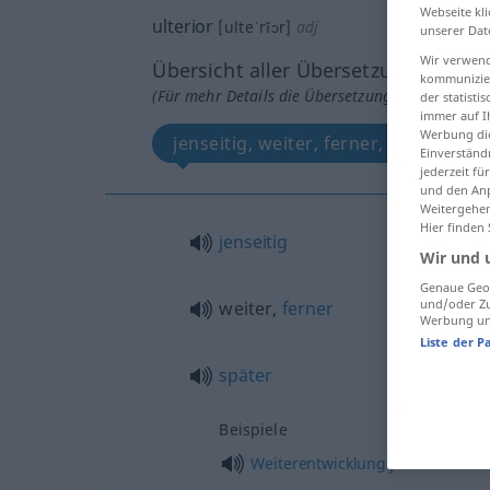
Webseite kli
ulterior
[ulteˈrĭɔr]
adj
unserer Dat
Wir verwend
Übersicht aller Übersetzungen
kommunizier
(Für mehr Details die Übersetzung anklicken/an
der statist
immer auf I
Werbung die
jenseitig, weiter, ferner, später
Einverständ
jederzeit f
und den Anp
Weitergehen
Hier finden
jenseitig
Wir und 
Genaue Geol
und/oder Zu
weiter,
ferner
Werbung und
Liste der P
später
Beispiele
f
Weiterentwicklung