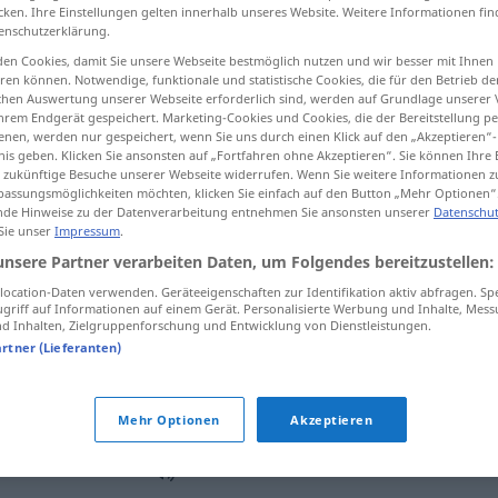
cken. Ihre Einstellungen gelten innerhalb unseres Website. Weitere Informationen fin
enschutzerklärung.
en Cookies, damit Sie unsere Webseite bestmöglich nutzen und wir besser mit Ihnen
en können. Notwendige, funktionale und statistische Cookies, die für den Betrieb d
tippen)
ischen Auswertung unserer Webseite erforderlich sind, werden auf Grundlage unserer
hrem Endgerät gespeichert. Marketing-Cookies und Cookies, die der Bereitstellung per
nen, werden nur gespeichert, wenn Sie uns durch einen Klick auf den „Akzeptieren“-
nis geben. Klicken Sie ansonsten auf „Fortfahren ohne Akzeptieren“. Sie können Ihre 
ür zukünftige Besuche unserer Webseite widerrufen. Wenn Sie weitere Informationen 
assungsmöglichkeiten möchten, klicken Sie einfach auf den Button „Mehr Optionen“
de Hinweise zu der Datenverarbeitung entnehmen Sie ansonsten unserer
Datenschut
 Sie unser
Impressum
.
ulterior
(≈ más allá)
unsere Partner verarbeiten Daten, um Folgendes bereitzustellen:
ocation-Daten verwenden. Geräteeigenschaften zur Identifikation aktiv abfragen. Sp
griff auf Informationen auf einem Gerät. Personalisierte Werbung und Inhalte, Mes
ulterior
(≈ más)
 Inhalten, Zielgruppenforschung und Entwicklung von Dienstleistungen.
artner (Lieferanten)
ulterior
(≈ más tarde)
Mehr Optionen
Akzeptieren
m
desarrollo
ulterior