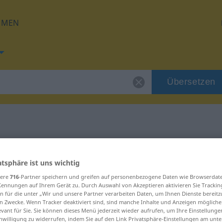
HMEN
Übersetzen
für "ulterior"
atsphäre ist uns wichtig
g
sere
716
-Partner speichern und greifen auf personenbezogene Daten wie Browserdat
Kennungen auf Ihrem Gerät zu. Durch Auswahl von Akzeptieren aktivieren Sie Trackin
n für die unter „Wir und unsere Partner verarbeiten Daten, um Ihnen Dienste bereitz
n Zwecke. Wenn Tracker deaktiviert sind, sind manche Inhalte und Anzeigen mögliche
evant für Sie. Sie können dieses Menü jederzeit wieder aufrufen, um Ihre Einstellung
inwilligung zu widerrufen, indem Sie auf den Link Privatsphäre-Einstellungen am unt