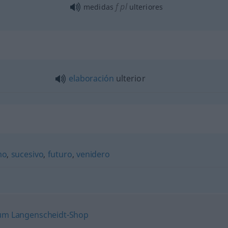
f
pl
medidas
ulteriores
elaboración
ulterior
mo
,
sucesivo
,
futuro
,
venidero