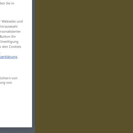
den Sie in
er Webseite und
 Vorauswahl
sonalisierter
Button Ihr
Einwilligung
zu den Cookies
.
zerklärung
.
eichern von
sung von