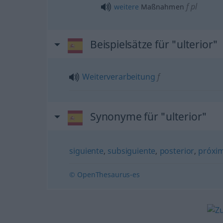
f
pl
weitere
Maßnahmen
Beispielsätze für "ulterior"
Weiterverarbeitung
f
Synonyme für "ulterior"
siguiente
,
subsiguiente
,
posterior
,
próxi
© OpenThesaurus-es