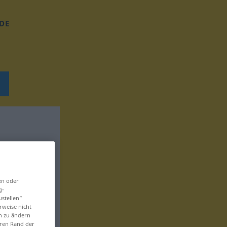
DE
en oder
g-
ustellen“
rweise nicht
en zu ändern
eren Rand der