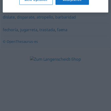
chiquillada
,
faena
,
jugarreta
,
putada
,
barrabasada
,
marranada
,
bajeza
,
ignominia
,
desatino
,
despropósito
,
dislate
,
disparate
,
atropello
,
barbaridad
fechoría
,
jugarreta
,
trastada
,
faena
© OpenThesaurus-es