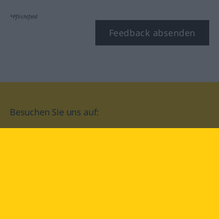
*Pflichtfeld
Feedback absenden
Besuchen Sie uns auf:
facebook
YouTube
Instagram
Langenscheidt