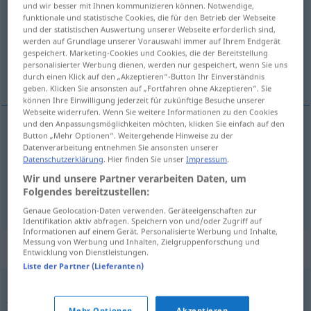
und wir besser mit Ihnen kommunizieren können. Notwendige,
funktionale und statistische Cookies, die für den Betrieb der Webseite
Übersicht aller Übersetzungen
und der statistischen Auswertung unserer Webseite erforderlich sind,
werden auf Grundlage unserer Vorauswahl immer auf Ihrem Endgerät
(Für mehr Details die Übersetzung anklicken/antippen)
gespeichert. Marketing-Cookies und Cookies, die der Bereitstellung
personalisierter Werbung dienen, werden nur gespeichert, wenn Sie uns
Mutwille, Streich
durch einen Klick auf den „Akzeptieren“-Button Ihr Einverständnis
geben. Klicken Sie ansonsten auf „Fortfahren ohne Akzeptieren“. Sie
können Ihre Einwilligung jederzeit für zukünftige Besuche unserer
Webseite widerrufen. Wenn Sie weitere Informationen zu den Cookies
und den Anpassungsmöglichkeiten möchten, klicken Sie einfach auf den
Button „Mehr Optionen“. Weitergehende Hinweise zu der
Mutwille
m
travesura
Datenverarbeitung entnehmen Sie ansonsten unserer
Datenschutzerklärung
. Hier finden Sie unser
Impressum
.
Streich
m
travesura
Wir und unsere Partner verarbeiten Daten, um
Folgendes bereitzustellen:
Genaue Geolocation-Daten verwenden. Geräteeigenschaften zur
Identifikation aktiv abfragen. Speichern von und/oder Zugriff auf
Informationen auf einem Gerät. Personalisierte Werbung und Inhalte,
Messung von Werbung und Inhalten, Zielgruppenforschung und
Synonyme für "travesura"
Entwicklung von Dienstleistungen.
Liste der Partner (Lieferanten)
jugada
,
trastada
,
ruindad
,
deshonor
,
abyección
,
infamia
,
Mehr Optionen
Akzeptieren