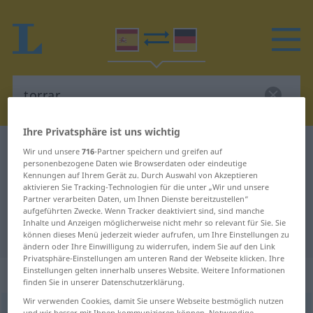
Ihre Privatsphäre ist uns wichtig
Spanisch-Deutsch Wörterbuch
torrar
Wir und unsere
716
-Partner speichern und greifen auf
personenbezogene Daten wie Browserdaten oder eindeutige
Spanisch-Deutsch Übersetzung für
Kennungen auf Ihrem Gerät zu. Durch Auswahl von Akzeptieren
aktivieren Sie Tracking-Technologien für die unter „Wir und unsere
"torrar"
Partner verarbeiten Daten, um Ihnen Dienste bereitzustellen“
aufgeführten Zwecke. Wenn Tracker deaktiviert sind, sind manche
Inhalte und Anzeigen möglicherweise nicht mehr so relevant für Sie. Sie
"torrar" Deutsch Übersetzung
können dieses Menü jederzeit wieder aufrufen, um Ihre Einstellungen zu
ändern oder Ihre Einwilligung zu widerrufen, indem Sie auf den Link
Privatsphäre-Einstellungen am unteren Rand der Webseite klicken. Ihre
Einstellungen gelten innerhalb unseres Website. Weitere Informationen
„torrar“
: verbo transitivo
finden Sie in unserer Datenschutzerklärung.
Wir verwenden Cookies, damit Sie unsere Webseite bestmöglich nutzen
torrar
[tɔˈrrar]
v/t
und wir besser mit Ihnen kommunizieren können. Notwendige,