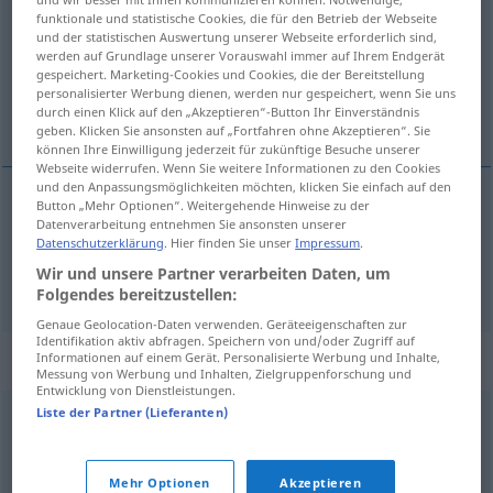
funktionale und statistische Cookies, die für den Betrieb der Webseite
und der statistischen Auswertung unserer Webseite erforderlich sind,
Übersicht aller Übersetzungen
werden auf Grundlage unserer Vorauswahl immer auf Ihrem Endgerät
(Für mehr Details die Übersetzung anklicken/antippen)
gespeichert. Marketing-Cookies und Cookies, die der Bereitstellung
personalisierter Werbung dienen, werden nur gespeichert, wenn Sie uns
durch einen Klick auf den „Akzeptieren“-Button Ihr Einverständnis
rösten, sengen
geben. Klicken Sie ansonsten auf „Fortfahren ohne Akzeptieren“. Sie
können Ihre Einwilligung jederzeit für zukünftige Besuche unserer
Webseite widerrufen. Wenn Sie weitere Informationen zu den Cookies
und den Anpassungsmöglichkeiten möchten, klicken Sie einfach auf den
Button „Mehr Optionen“. Weitergehende Hinweise zu der
Datenverarbeitung entnehmen Sie ansonsten unserer
rösten
torrar
Datenschutzerklärung
. Hier finden Sie unser
Impressum
.
Wir und unsere Partner verarbeiten Daten, um
sengen
torrar
sol
Folgendes bereitzustellen:
Genaue Geolocation-Daten verwenden. Geräteeigenschaften zur
Identifikation aktiv abfragen. Speichern von und/oder Zugriff auf
Synonyme für "torrar"
Informationen auf einem Gerät. Personalisierte Werbung und Inhalte,
Messung von Werbung und Inhalten, Zielgruppenforschung und
Entwicklung von Dienstleistungen.
Liste der Partner (Lieferanten)
asar
,
tostar
,
dorar
Mehr Optionen
Akzeptieren
© OpenThesaurus-es