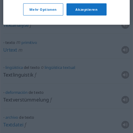
Lernmittelfreiheit
f
Mehr Optionen
Akzeptieren
comentario
de texto
Textanalyse
f
m
texto
primitivo
Urtext
m
o
lingüística
del texto
lingüística
textual
Textlinguistik
f
deformación
de texto
Textverstümmelung
f
archivo
de texto
Textdatei
f