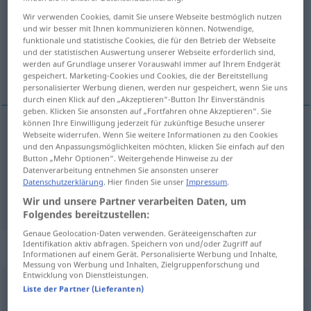
Wir verwenden Cookies, damit Sie unsere Webseite bestmöglich nutzen
Übersicht aller Übersetzungen
und wir besser mit Ihnen kommunizieren können. Notwendige,
funktionale und statistische Cookies, die für den Betrieb der Webseite
(Für mehr Details die Übersetzung anklicken/antippen)
und der statistischen Auswertung unserer Webseite erforderlich sind,
werden auf Grundlage unserer Vorauswahl immer auf Ihrem Endgerät
Text, Wortlaut
gespeichert. Marketing-Cookies und Cookies, die der Bereitstellung
personalisierter Werbung dienen, werden nur gespeichert, wenn Sie uns
durch einen Klick auf den „Akzeptieren“-Button Ihr Einverständnis
geben. Klicken Sie ansonsten auf „Fortfahren ohne Akzeptieren“. Sie
können Ihre Einwilligung jederzeit für zukünftige Besuche unserer
Webseite widerrufen. Wenn Sie weitere Informationen zu den Cookies
Text
m
texto
und den Anpassungsmöglichkeiten möchten, klicken Sie einfach auf den
Button „Mehr Optionen“. Weitergehende Hinweise zu der
Datenverarbeitung entnehmen Sie ansonsten unserer
Wortlaut
m
texto
(≈ contenido)
Datenschutzerklärung
. Hier finden Sie unser
Impressum
.
Wir und unsere Partner verarbeiten Daten, um
Folgendes bereitzustellen:
Genaue Geolocation-Daten verwenden. Geräteeigenschaften zur
Identifikation aktiv abfragen. Speichern von und/oder Zugriff auf
Beispielsätze für "texto"
Informationen auf einem Gerät. Personalisierte Werbung und Inhalte,
Messung von Werbung und Inhalten, Zielgruppenforschung und
Entwicklung von Dienstleistungen.
Liste der Partner (Lieferanten)
gratuidad
de los libros de texto