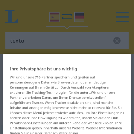
Spanisch-Deutsch Wörterbuch
texto
Ihre Privatsphäre ist uns wichtig
Spanisch-Deutsch Übersetzung für
Wir und unsere
716
-Partner speichern und greifen auf
"texto"
personenbezogene Daten wie Browserdaten oder eindeutige
Kennungen auf Ihrem Gerät zu. Durch Auswahl von Akzeptieren
aktivieren Sie Tracking-Technologien für die unter „Wir und unsere
Partner verarbeiten Daten, um Ihnen Dienste bereitzustellen“
"texto" Deutsch Übersetzung
aufgeführten Zwecke. Wenn Tracker deaktiviert sind, sind manche
Inhalte und Anzeigen möglicherweise nicht mehr so relevant für Sie. Sie
können dieses Menü jederzeit wieder aufrufen, um Ihre Einstellungen zu
„texto“
: masculino
ändern oder Ihre Einwilligung zu widerrufen, indem Sie auf den Link
Privatsphäre-Einstellungen am unteren Rand der Webseite klicken. Ihre
Einstellungen gelten innerhalb unseres Website. Weitere Informationen
texto
finden Sie in unserer Datenschutzerklärung.
[ˈtesto]
m