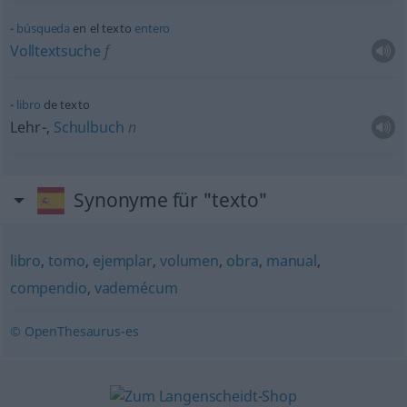
búsqueda
en el texto
entero
Volltextsuche
f
libro
de texto
Lehr-,
Schulbuch
n
Synonyme für "texto"
libro
,
tomo
,
ejemplar
,
volumen
,
obra
,
manual
,
compendio
,
vademécum
© OpenThesaurus-es