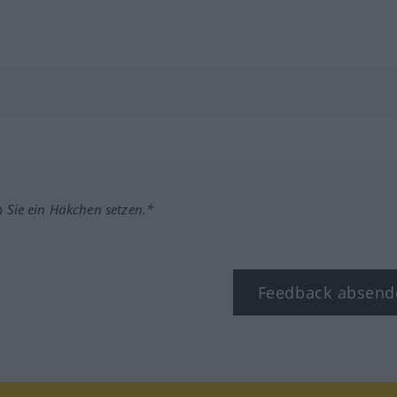
m Sie ein Häkchen setzen.*
Feedback absend