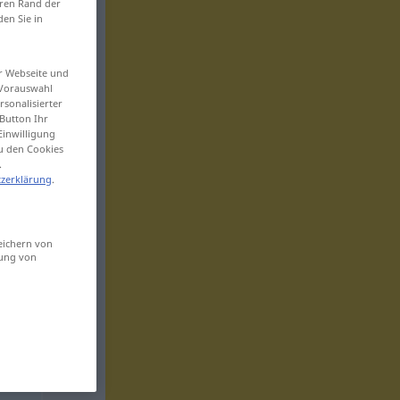
eren Rand der
den Sie in
er Webseite und
 Vorauswahl
sonalisierter
Button Ihr
Einwilligung
zu den Cookies
.
zerklärung
.
eichern von
sung von