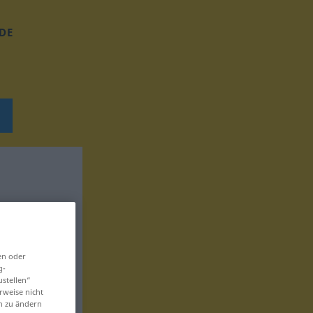
DE
en oder
g-
ustellen“
rweise nicht
en zu ändern