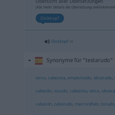
Übersicht aller Übersetzungen
(Für mehr Details die Übersetzung anklicken/an
Dickkopf
Dickkopf
m
Synonyme für "testarudo"
terco
,
cabezota
,
empecinado
,
obcecado
,
cabezón
,
tozudo
,
cabezota
,
terco
,
obcec
cabezón
,
cabezudo
,
macrocéfalo
,
tozudo