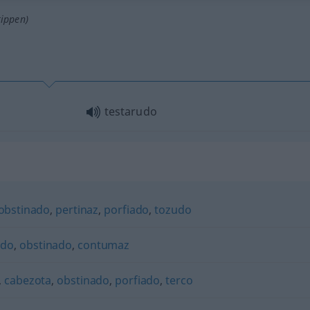
tippen)
testarudo
obstinado
,
pertinaz
,
porfiado
,
tozudo
ado
,
obstinado
,
contumaz
,
cabezota
,
obstinado
,
porfiado
,
terco