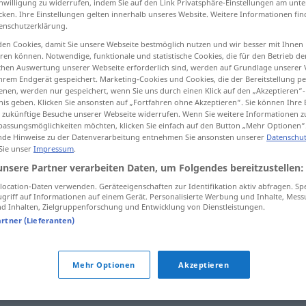
inwilligung zu widerrufen, indem Sie auf den Link Privatsphäre-Einstellungen am unt
cken. Ihre Einstellungen gelten innerhalb unseres Website. Weitere Informationen fin
enschutzerklärung.
en Cookies, damit Sie unsere Webseite bestmöglich nutzen und wir besser mit Ihnen
en können. Notwendige, funktionale und statistische Cookies, die für den Betrieb d
tippen)
ischen Auswertung unserer Webseite erforderlich sind, werden auf Grundlage unserer
hrem Endgerät gespeichert. Marketing-Cookies und Cookies, die der Bereitstellung per
nen, werden nur gespeichert, wenn Sie uns durch einen Klick auf den „Akzeptieren“-
nis geben. Klicken Sie ansonsten auf „Fortfahren ohne Akzeptieren“. Sie können Ihre 
ür zukünftige Besuche unserer Webseite widerrufen. Wenn Sie weitere Informationen 
assungsmöglichkeiten möchten, klicken Sie einfach auf den Button „Mehr Optionen“
de Hinweise zu der Datenverarbeitung entnehmen Sie ansonsten unserer
Datenschut
testarudo
 Sie unser
Impressum
.
unsere Partner verarbeiten Daten, um Folgendes bereitzustellen:
ocation-Daten verwenden. Geräteeigenschaften zur Identifikation aktiv abfragen. Sp
testarudo
FAM
griff auf Informationen auf einem Gerät. Personalisierte Werbung und Inhalte, Mes
 Inhalten, Zielgruppenforschung und Entwicklung von Dienstleistungen.
artner (Lieferanten)
Mehr Optionen
Akzeptieren