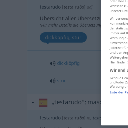
oder Ihre E
testarudo
Webseite kli
[testaˈruðo]
adj
unserer Dat
Übersicht aller Übersetzungen
Wir verwend
kommunizier
(Für mehr Details die Übersetzung anklicken/an
der statist
immer auf I
dickköpfig, stur
Werbung die
Einverständ
jederzeit f
und den Anp
Weitergehen
dickköpfig
Hier finden
Wir und 
Genaue Geol
stur
und/oder Zu
Werbung und
Liste der P
„testarudo“
: masculino
testarudo
[testaˈruðo]
m
,
testaruda
f