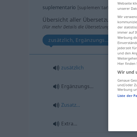
Webseite kli
suplementario
[suplemenˈtarĭo]
adj
unserer Dat
Wir verwend
Übersicht aller Übersetzungen
kommunizier
(Für mehr Details die Übersetzung anklicken/an
der statist
immer auf I
Werbung die
zusätzlich, Ergänzungs…, Zusatz…, 
Einverständ
jederzeit f
und den Anp
Weitergehen
Hier finden
zusätzlich
Wir und 
Genaue Geol
und/oder Zu
Ergänzungs…
Werbung und
Liste der P
Zusatz…
Extra…