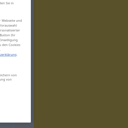
den Sie in
er Webseite und
 Vorauswahl
sonalisierter
Button Ihr
Einwilligung
zu den Cookies
.
zerklärung
.
eichern von
sung von