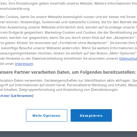
cken. Ihre Einstellungen gelten innerhalb unseres Website. Weitere Informationen fin
enschutzerklärung.
en Cookies, damit Sie unsere Webseite bestmöglich nutzen und wir besser mit Ihnen
en können. Notwendige, funktionale und statistische Cookies, die für den Betrieb d
tippen)
ischen Auswertung unserer Webseite erforderlich sind, werden auf Grundlage unserer
hrem Endgerät gespeichert. Marketing-Cookies und Cookies, die der Bereitstellung per
nen, werden nur gespeichert, wenn Sie uns durch einen Klick auf den „Akzeptieren“-
Extra…
nis geben. Klicken Sie ansonsten auf „Fortfahren ohne Akzeptieren“. Sie können Ihre 
ür zukünftige Besuche unserer Webseite widerrufen. Wenn Sie weitere Informationen 
assungsmöglichkeiten möchten, klicken Sie einfach auf den Button „Mehr Optionen“
de Hinweise zu der Datenverarbeitung entnehmen Sie ansonsten unserer
Datenschut
 Sie unser
Impressum
.
suplementario
unsere Partner verarbeiten Daten, um Folgendes bereitzustellen:
ocation-Daten verwenden. Geräteeigenschaften zur Identifikation aktiv abfragen. Sp
griff auf Informationen auf einem Gerät. Personalisierte Werbung und Inhalte, Mes
suplementario
 Inhalten, Zielgruppenforschung und Entwicklung von Dienstleistungen.
artner (Lieferanten)
suplementario
Mehr Optionen
Akzeptieren
suplementario