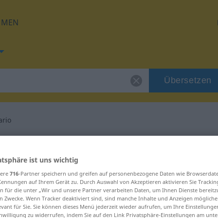
HMEN
Übersetzen
ario
 für "suplementario"
atsphäre ist uns wichtig
setzung
sere
716
-Partner speichern und greifen auf personenbezogene Daten wie Browserdat
Kennungen auf Ihrem Gerät zu. Durch Auswahl von Akzeptieren aktivieren Sie Trackin
n für die unter „Wir und unsere Partner verarbeiten Daten, um Ihnen Dienste bereitz
n Zwecke. Wenn Tracker deaktiviert sind, sind manche Inhalte und Anzeigen mögliche
evant für Sie. Sie können dieses Menü jederzeit wieder aufrufen, um Ihre Einstellung
inwilligung zu widerrufen, indem Sie auf den Link Privatsphäre-Einstellungen am unt