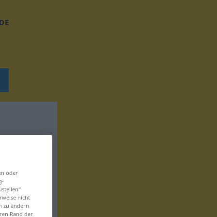
DE
en oder
g-
ustellen“
rweise nicht
en zu ändern
eren Rand der