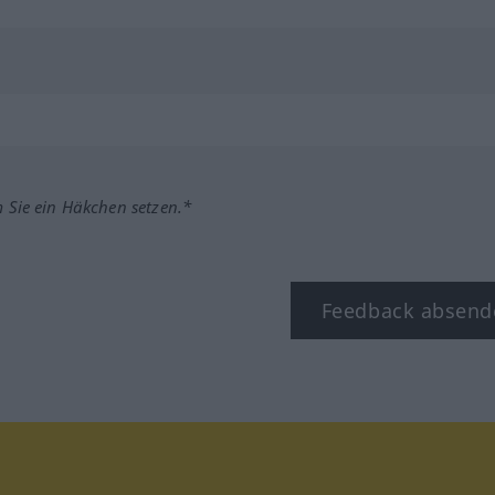
m Sie ein Häkchen setzen.*
Feedback absend