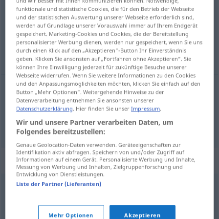
und wir besser mit Ihnen kommunizieren können. Notwendige,
funktionale und statistische Cookies, die für den Betrieb der Webseite
Übersicht aller Übersetzungen
und der statistischen Auswertung unserer Webseite erforderlich sind,
werden auf Grundlage unserer Vorauswahl immer auf Ihrem Endgerät
(Für mehr Details die Übersetzung anklicken/antippen)
gespeichert. Marketing-Cookies und Cookies, die der Bereitstellung
personalisierter Werbung dienen, werden nur gespeichert, wenn Sie uns
prächtig, prunkvoll, luxuriös
durch einen Klick auf den „Akzeptieren“-Button Ihr Einverständnis
geben. Klicken Sie ansonsten auf „Fortfahren ohne Akzeptieren“. Sie
können Ihre Einwilligung jederzeit für zukünftige Besuche unserer
Webseite widerrufen. Wenn Sie weitere Informationen zu den Cookies
und den Anpassungsmöglichkeiten möchten, klicken Sie einfach auf den
Button „Mehr Optionen“. Weitergehende Hinweise zu der
prächtig
,
prunkvoll
suntuoso
Datenverarbeitung entnehmen Sie ansonsten unserer
Datenschutzerklärung
. Hier finden Sie unser
Impressum
.
Wir und unsere Partner verarbeiten Daten, um
luxuriös
suntuoso
(≈ lujoso)
Folgendes bereitzustellen:
Genaue Geolocation-Daten verwenden. Geräteeigenschaften zur
Identifikation aktiv abfragen. Speichern von und/oder Zugriff auf
Synonyme für "suntuoso"
Informationen auf einem Gerät. Personalisierte Werbung und Inhalte,
Messung von Werbung und Inhalten, Zielgruppenforschung und
Entwicklung von Dienstleistungen.
Liste der Partner (Lieferanten)
fastuoso
,
pomposo
,
ostentoso
,
aparatoso
,
lujoso
,
magnífico
,
magnificente
Mehr Optionen
Akzeptieren