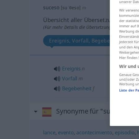
unserer Dat
suceso
[suˈθeso]
m
Wir verwend
kommunizier
Übersicht aller Übersetzungen
der statist
immer auf I
(Für mehr Details die Übersetzung anklicken/an
Werbung die
Einverständ
Ereignis, Vorfall, Begebenheit
jederzeit f
und den Anp
Weitergehen
Hier finden
Wir und 
Ereignis
n
Genaue Geol
Vorfall
m
und/oder Zu
Werbung und
Begebenheit
f
Liste der P
Synonyme für "suceso"
lance
,
evento
,
acontecimiento
,
episodio
,