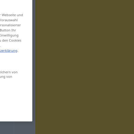
er Webseite und
 Vorauswahl
sonalisierter
Button Ihr
Einwilligung
zu den Cookies
.
zerklärung
.
eichern von
sung von