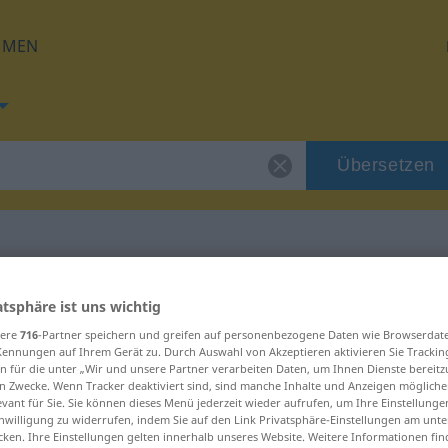
HMEN
Übersetzen
 für "suceso"
atsphäre ist uns wichtig
sere
716
-Partner speichern und greifen auf personenbezogene Daten wie Browserdat
Kennungen auf Ihrem Gerät zu. Durch Auswahl von Akzeptieren aktivieren Sie Trackin
n für die unter „Wir und unsere Partner verarbeiten Daten, um Ihnen Dienste bereitz
n Zwecke. Wenn Tracker deaktiviert sind, sind manche Inhalte und Anzeigen mögliche
evant für Sie. Sie können dieses Menü jederzeit wieder aufrufen, um Ihre Einstellung
inwilligung zu widerrufen, indem Sie auf den Link Privatsphäre-Einstellungen am unt
cken. Ihre Einstellungen gelten innerhalb unseres Website. Weitere Informationen fin