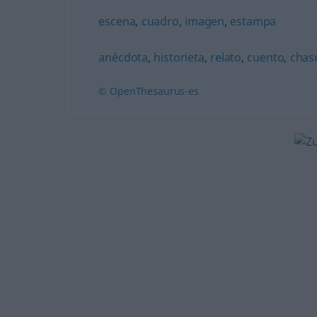
escena
,
cuadro
,
imagen
,
estampa
anécdota
,
historieta
,
relato
,
cuento
,
chasc
© OpenThesaurus-es