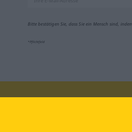
Bitte bestätigen Sie, dass Sie ein Mensch sind, inde
*Pflichtfeld
Besuchen Sie uns auf:
faceb