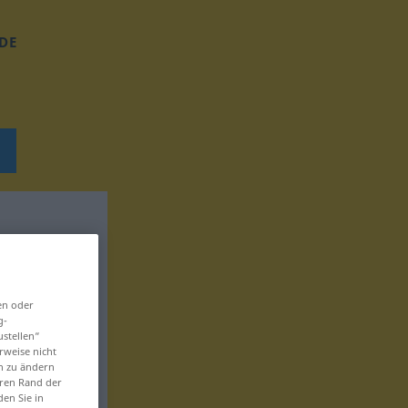
DE
en oder
g-
ustellen“
rweise nicht
en zu ändern
eren Rand der
den Sie in