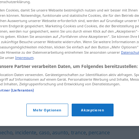
enschutzerklärung.
en Cookies, damit Sie unsere Webseite bestmöglich nutzen und wir besser mit Ihnen
en können. Notwendige, funktionale und statistische Cookies, die für den Betrieb d
ischen Auswertung unserer Webseite erforderlich sind, werden auf Grundlage unserer
hrem Endgerät gespeichert. Marketing-Cookies und Cookies, die der Bereitstellung per
tippen)
nen, werden nur gespeichert, wenn Sie uns durch einen Klick auf den „Akzeptieren“-
nis geben. Klicken Sie ansonsten auf „Fortfahren ohne Akzeptieren“. Sie können Ihre 
ür zukünftige Besuche unserer Webseite widerrufen. Wenn Sie weitere Informationen 
assungsmöglichkeiten möchten, klicken Sie einfach auf den Button „Mehr Optionen“
de Hinweise zu der Datenverarbeitung entnehmen Sie ansonsten unserer
Datenschut
 Sie unser
Impressum
.
unsere Partner verarbeiten Daten, um Folgendes bereitzustellen:
suceso
ocation-Daten verwenden. Geräteeigenschaften zur Identifikation aktiv abfragen. Sp
griff auf Informationen auf einem Gerät. Personalisierte Werbung und Inhalte, Mes
 Inhalten, Zielgruppenforschung und Entwicklung von Dienstleistungen.
artner (Lieferanten)
Mehr Optionen
Akzeptieren
hecho
,
incidente
,
caso
,
asunto
,
trance
,
percance