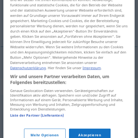
funktionale und statistische Cookies, die für den Betrieb der Webseite
und der statistischen Auswertung unserer Webseite erforderlich sind,
Übersicht aller Übersetzungen
werden auf Grundlage unserer Vorauswahl immer auf Ihrem Endgerät
(Für mehr Details die Übersetzung anklicken/antippen)
gespeichert. Marketing-Cookies und Cookies, die der Bereitstellung
personalisierter Werbung dienen, werden nur gespeichert, wenn Sie uns
durch einen Klick auf den „Akzeptieren“-Button Ihr Einverständnis
Sadismus
geben. Klicken Sie ansonsten auf „Fortfahren ohne Akzeptieren“. Sie
können Ihre Einwilligung jederzeit für zukünftige Besuche unserer
Webseite widerrufen. Wenn Sie weitere Informationen zu den Cookies
und den Anpassungsmöglichkeiten möchten, klicken Sie einfach auf den
Button „Mehr Optionen“. Weitergehende Hinweise zu der
Datenverarbeitung entnehmen Sie ansonsten unserer
Sadismus
m
sadismo
Datenschutzerklärung
. Hier finden Sie unser
Impressum
.
Wir und unsere Partner verarbeiten Daten, um
Folgendes bereitzustellen:
Synonyme für "sadismo"
Genaue Geolocation-Daten verwenden. Geräteeigenschaften zur
Identifikation aktiv abfragen. Speichern von und/oder Zugriff auf
Informationen auf einem Gerät. Personalisierte Werbung und Inhalte,
Messung von Werbung und Inhalten, Zielgruppenforschung und
encarnizamiento
,
ensañamiento
,
saña
,
salvajismo
,
Entwicklung von Dienstleistungen.
Liste der Partner (Lieferanten)
ferocidad
,
atrocidad
,
encono
,
virulencia
,
crueldad
© OpenThesaurus-es
Mehr Optionen
Akzeptieren