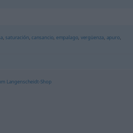
ra
,
saturación
,
cansancio
,
empalago
,
vergüenza
,
apuro
,