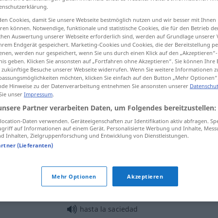
enschutzerklärung.
en Cookies, damit Sie unsere Webseite bestmöglich nutzen und wir besser mit Ihnen
en können. Notwendige, funktionale und statistische Cookies, die für den Betrieb d
ischen Auswertung unserer Webseite erforderlich sind, werden auf Grundlage unserer
tippen)
hrem Endgerät gespeichert. Marketing-Cookies und Cookies, die der Bereitstellung per
nen, werden nur gespeichert, wenn Sie uns durch einen Klick auf den „Akzeptieren“-
nis geben. Klicken Sie ansonsten auf „Fortfahren ohne Akzeptieren“. Sie können Ihre 
ss
ür zukünftige Besuche unserer Webseite widerrufen. Wenn Sie weitere Informationen 
assungsmöglichkeiten möchten, klicken Sie einfach auf den Button „Mehr Optionen“
de Hinweise zu der Datenverarbeitung entnehmen Sie ansonsten unserer
Datenschut
 Sie unser
Impressum
.
unsere Partner verarbeiten Daten, um Folgendes bereitzustellen:
saciedad
ocation-Daten verwenden. Geräteeigenschaften zur Identifikation aktiv abfragen. Sp
griff auf Informationen auf einem Gerät. Personalisierte Werbung und Inhalte, Mes
 Inhalten, Zielgruppenforschung und Entwicklung von Dienstleistungen.
saciedad
(≈ hartazgo)
artner (Lieferanten)
saciedad
FIG
Mehr Optionen
Akzeptieren
hasta la saciedad