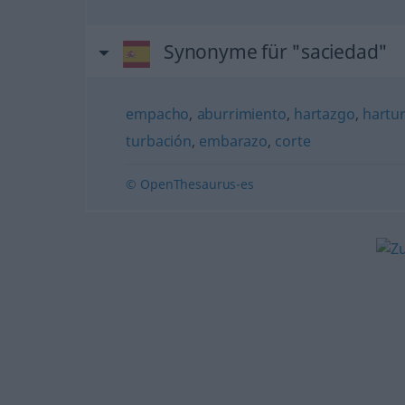
Synonyme für "saciedad"
empacho
,
aburrimiento
,
hartazgo
,
hartu
turbación
,
embarazo
,
corte
© OpenThesaurus-es