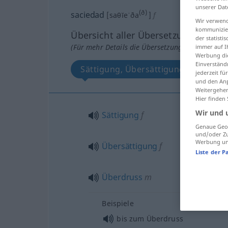
unserer Dat
(ð)
saciedad
[saθĭeˈða
]
f
Wir verwend
kommunizier
Übersicht aller Übersetzungen
der statist
(Für mehr Details die Übersetzung anklicken/an
immer auf I
Werbung die
Einverständ
Sättigung, Übersättigung, Überdru
jederzeit f
und den Anp
Weitergehen
Hier finden
Wir und 
Sättigung
f
Genaue Geol
und/oder Zu
Werbung und
Übersättigung
f
Liste der P
Überdruss
m
Beispiele
bis zum Überdruss