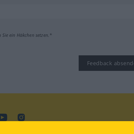
m Sie ein Häkchen setzen.*
Feedback absend
ook
YouTube
Instagram