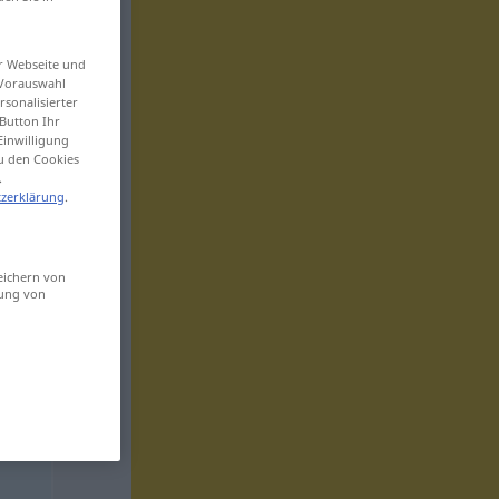
er Webseite und
 Vorauswahl
sonalisierter
Button Ihr
Einwilligung
zu den Cookies
.
zerklärung
.
eichern von
sung von