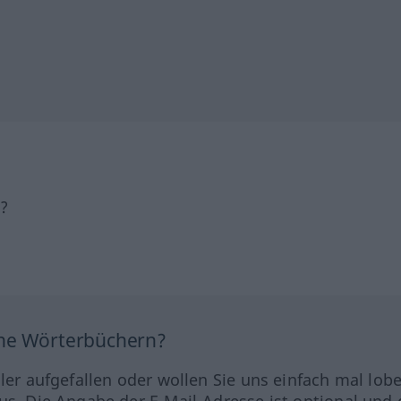
h?
ine Wörterbüchern?
hler aufgefallen oder wollen Sie uns einfach mal lob
us. Die Angabe der E-Mail-Adresse ist optional und 