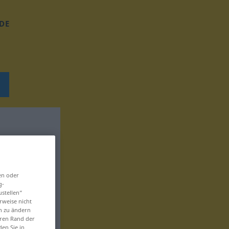
DE
en oder
g-
ustellen“
rweise nicht
en zu ändern
eren Rand der
den Sie in